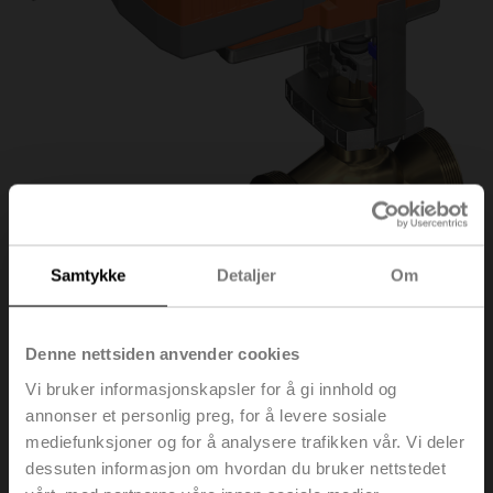
Samtykke
Detaljer
Om
Denne nettsiden anvender cookies
H550B+NVK230A-3/Z
Vi bruker informasjonskapsler for å gi innhold og
annonser et personlig preg, for å levere sosiale
Seteventil, 3-veis, DN 50, Utvendige gjenger, G 2 3/4",
mediefunksjoner og for å analysere trafikken vår. Vi deler
PN 16, ps 1600 kPa, Kvs 40 m³/h, Medie-
dessuten informasjon om hvordan du bruker nettstedet
temperatur -10...120°C [14...248°F]