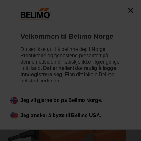
0
0
Hjem
Reguleringsventiler
Seteventiler
Velkommen til Belimo Norge
H550B+NVK230A-3/Z
Du ser ikke ut til å befinne deg i Norge.
Produktene og tjenestene presentert på
denne nettsiden er kanskje ikke tilgjengelige
i ditt land.
Det er heller ikke mulig å logge
Lær mer
inn/registrere seg.
Finn ditt lokale Belimo-
nettsted nedenfor.
Tilbake til produktkategori
Jeg vil gjerne bo på Belimo Norge.
Jeg ønsker å bytte til Belimo USA.