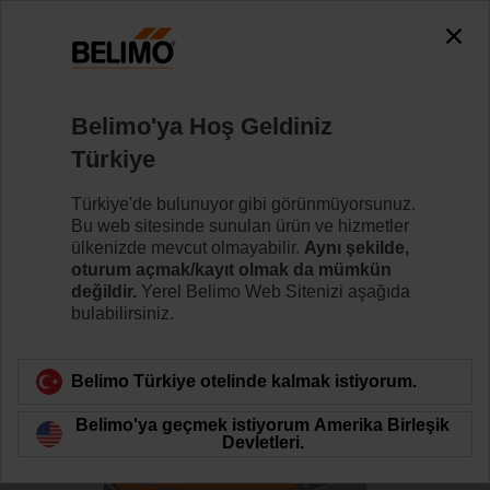
0
0
Ana sayfa
Kontrol Vanaları
Küresel Kontrol Vanaları
Belimo'ya Hoş Geldiniz
R7050R25-B3/NRFA-S2
Türkiye
Türkiye'de bulunuyor gibi görünmüyorsunuz.
Bu web sitesinde sunulan ürün ve hizmetler
Daha fazla bilgi
ülkenizde mevcut olmayabilir.
Aynı şekilde,
oturum açmak/kayıt olmak da mümkün
değildir.
Yerel Belimo Web Sitenizi aşağıda
bulabilirsiniz.
Ürün kategorisine dön
Belimo Türkiye otelinde kalmak istiyorum.
Belimo'ya geçmek istiyorum Amerika Birleşik
Devletleri.