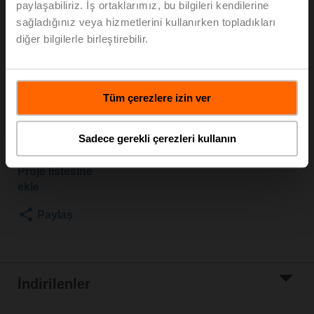
paylaşabiliriz. İş ortaklarımız, bu bilgileri kendilerine
600 kPa, Kvs 25 m³/h, Akışkan sıcaklığı -10...100°C
sağladığınız veya hizmetlerini kullanırken topladıkları
[14...212°F]
diğer bilgilerle birleştirebilir.
Rotary motor, acil durumda kontrol fonksiyonu (değişim
ürünü) NC, 10 Nm, AC 24...240 V / DC 24...125 V,
Aç/kapa, 75 s, 2x SPDT, IP54
Motor ayrı sevk
Tüm çerezlere izin ver
Liste fiyatı
EUR 1.207,00
Sadece gerekli çerezleri kullanın
Sepete ekle
Proje listesine
ekle
Paylaş
İndirilenler