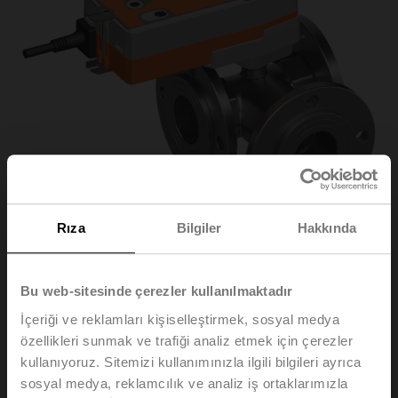
Rıza
Bilgiler
Hakkında
R7050R25-B3/NRFA-
Bu web-sitesinde çerezler kullanılmaktadır
İçeriği ve reklamları kişiselleştirmek, sosyal medya
S2
özellikleri sunmak ve trafiği analiz etmek için çerezler
kullanıyoruz. Sitemizi kullanımınızla ilgili bilgileri ayrıca
sosyal medya, reklamcılık ve analiz iş ortaklarımızla
Küresel kontrol vanası, 3 yollu, DN 50, Flanş, PN 6, ps