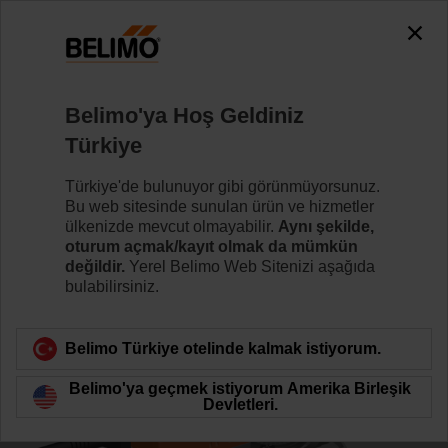
0
0
Ana sayfa
Kontrol Vanaları
Küresel Vanalar
Belimo'ya Hoş Geldiniz
R7032R-B3/SRD230A
Türkiye
Türkiye'de bulunuyor gibi görünmüyorsunuz.
Bu web sitesinde sunulan ürün ve hizmetler
Daha fazla bilgi
ülkenizde mevcut olmayabilir.
Aynı şekilde,
oturum açmak/kayıt olmak da mümkün
değildir.
Yerel Belimo Web Sitenizi aşağıda
bulabilirsiniz.
Ürün kategorisine dön
Belimo Türkiye otelinde kalmak istiyorum.
Belimo'ya geçmek istiyorum Amerika Birleşik
Devletleri.