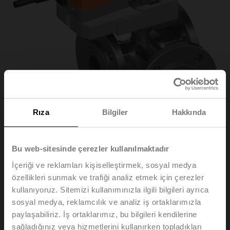
Rıza
Bilgiler
Hakkında
Bu web-sitesinde çerezler kullanılmaktadır
İçeriği ve reklamları kişiselleştirmek, sosyal medya
R7032R-B3/SRD230A
özellikleri sunmak ve trafiği analiz etmek için çerezler
kullanıyoruz. Sitemizi kullanımınızla ilgili bilgileri ayrıca
Geçiş küresel vanası, 3 yollu, DN 32, Flanş, PN 6, ps
sosyal medya, reklamcılık ve analiz iş ortaklarımızla
600 kPa, Kvs 32 m³/h, Akışkan sıcaklığı -10...100°C
paylaşabiliriz. İş ortaklarımız, bu bilgileri kendilerine
[14...212°F]
sağladığınız veya hizmetlerini kullanırken topladıkları