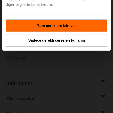
Rotary motor, 16 Nm, AC 100...240 V, Aç/kapa, Yüzer
diğer bilgilerle birleştirebilir.
kontrol, 20 s, IP54
Motor ayrı sevk
Liste fiyatı
EUR 971,00
Tüm çerezlere izin ver
Sepete ekle
Sadece gerekli çerezleri kullanın
Proje listesine
ekle
Paylaş
İndirilenler
Aksesuarlar