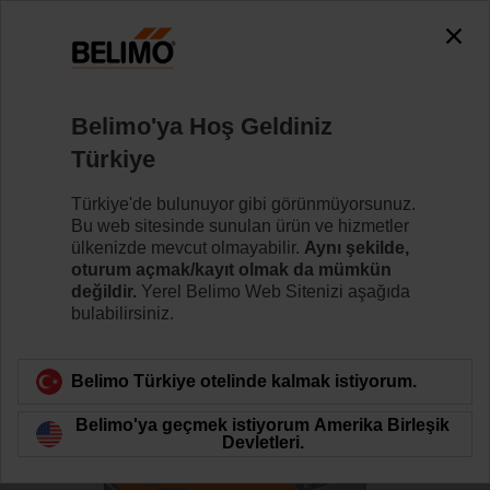
0
0
Ana sayfa
Kontrol Vanaları
Küresel Vanalar
Belimo'ya Hoş Geldiniz
R7050R-B3/NRF24A
Türkiye
Türkiye'de bulunuyor gibi görünmüyorsunuz.
Bu web sitesinde sunulan ürün ve hizmetler
Daha fazla bilgi
ülkenizde mevcut olmayabilir.
Aynı şekilde,
oturum açmak/kayıt olmak da mümkün
değildir.
Yerel Belimo Web Sitenizi aşağıda
bulabilirsiniz.
Ürün kategorisine dön
Belimo Türkiye otelinde kalmak istiyorum.
Belimo'ya geçmek istiyorum Amerika Birleşik
Devletleri.