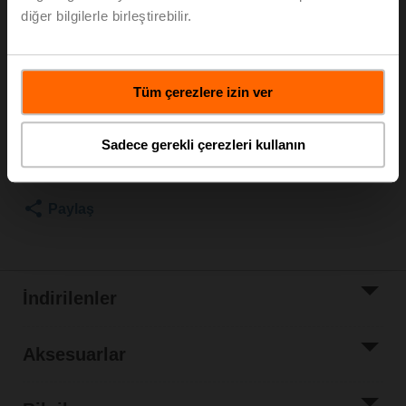
Rotary motor, acil durumda kontrol fonksiyonu (değişim
diğer bilgilerle birleştirebilir.
ürünü) NC, 10 Nm, AC/DC 24 V, Aç/kapa, 75 s, IP54
Motor ayrı sevk
Liste fiyatı
EUR 1.115,00
Tüm çerezlere izin ver
Sepete ekle
Sadece gerekli çerezleri kullanın
Proje listesine
ekle
Paylaş
İndirilenler
Aksesuarlar