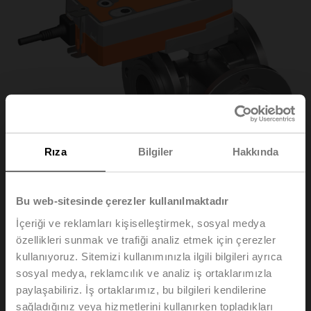
Rıza
Bilgiler
Hakkında
Bu web-sitesinde çerezler kullanılmaktadır
İçeriği ve reklamları kişiselleştirmek, sosyal medya
R7050R-B3/NRF24A
özellikleri sunmak ve trafiği analiz etmek için çerezler
kullanıyoruz. Sitemizi kullanımınızla ilgili bilgileri ayrıca
Geçiş küresel vanası, 3 yollu, DN 50, Flanş, PN 6, ps
sosyal medya, reklamcılık ve analiz iş ortaklarımızla
600 kPa, Kvs 49 m³/h, Akışkan sıcaklığı -10...100°C
paylaşabiliriz. İş ortaklarımız, bu bilgileri kendilerine
[14...212°F]
sağladığınız veya hizmetlerini kullanırken topladıkları