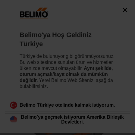
0
0
Ana sayfa
Kontrol Vanaları
Glob Vanalar
Belimo'ya Hoş Geldiniz
H6015X1P6-S2+NVKC24A-SR-TPC
Türkiye
Türkiye'de bulunuyor gibi görünmüyorsunuz.
Bu web sitesinde sunulan ürün ve hizmetler
Daha fazla bilgi
ülkenizde mevcut olmayabilir.
Aynı şekilde,
oturum açmak/kayıt olmak da mümkün
değildir.
Yerel Belimo Web Sitenizi aşağıda
bulabilirsiniz.
Ürün kategorisine dön
Belimo Türkiye otelinde kalmak istiyorum.
Belimo'ya geçmek istiyorum Amerika Birleşik
Devletleri.