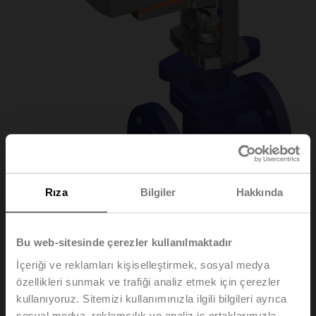
Rıza
Bilgiler
Hakkında
H6015X1P6-
Bu web-sitesinde çerezler kullanılmaktadır
İçeriği ve reklamları kişiselleştirmek, sosyal medya
S2+NVKC24A-SR-
özellikleri sunmak ve trafiği analiz etmek için çerezler
kullanıyoruz. Sitemizi kullanımınızla ilgili bilgileri ayrıca
TPC
sosyal medya, reklamcılık ve analiz iş ortaklarımızla