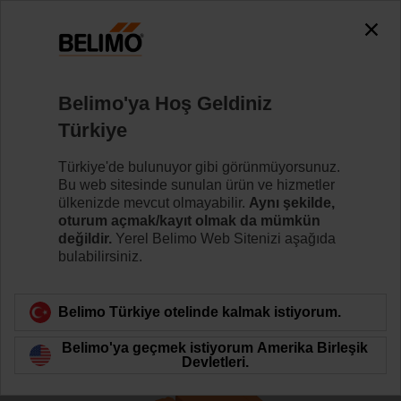
The exception is : javax.servlet.jsp.JspException: Problem
accessing the absolute URL
"https://www.belimo.com/tr/tr_TR/~mgnlArea=outdated~".
java.io.IOException: Server returned HTTP response code: 500
for URL:
Belimo'ya Hoş Geldiniz
https://www.belimo.com/tr/tr_TR/~mgnlArea=outdated~
Türkiye
Ana sayfa
Kontrol Vanaları
Glob Vanalar
Türkiye'de bulunuyor gibi görünmüyorsunuz.
Bu web sitesinde sunulan ürün ve hizmetler
H6025X6P3-S2+LVC24A-SR-TPC
ülkenizde mevcut olmayabilir.
Aynı şekilde,
oturum açmak/kayıt olmak da mümkün
değildir.
Yerel Belimo Web Sitenizi aşağıda
bulabilirsiniz.
Daha fazla bilgi
Belimo Türkiye otelinde kalmak istiyorum.
Belimo'ya geçmek istiyorum Amerika Birleşik
Ürün kategorisine dön
Devletleri.