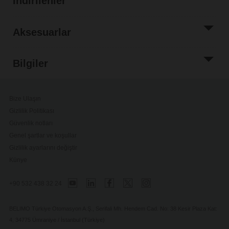
İndirilenler
Aksesuarlar
Bilgiler
Bize Ulaşın
Gizlilik Politikası
Güvenlik notları
Genel şartlar ve koşullar
Gizlilik ayarlarını değiştir
Künye
+90 532 438 32 24
BELIMO Türkiye Otomasyon A.Ş., Serifali Mh. Hendem Cad. No: 38 Kesir Plaza Kat:
4, 34775 Ümraniye / İstanbul (Türkiye)