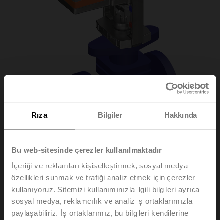
Rıza
Bilgiler
Hakkında
Bu web-sitesinde çerezler kullanılmaktadır
H6032X10-S2/SV24A-
İçeriği ve reklamları kişiselleştirmek, sosyal medya
özellikleri sunmak ve trafiği analiz etmek için çerezler
TPC
kullanıyoruz. Sitemizi kullanımınızla ilgili bilgileri ayrıca
sosyal medya, reklamcılık ve analiz iş ortaklarımızla
paylaşabiliriz. İş ortaklarımız, bu bilgileri kendilerine
Glob vana, 2 yollu, DN 32, Flanş, PN 25, ps 2500 kPa,