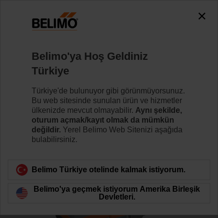
0
0
Ana sayfa
Kontrol Vanaları
Glob Vanalar
Belimo'ya Hoş Geldiniz
H6032X10-S2/SV24A-TPC
Türkiye
Türkiye'de bulunuyor gibi görünmüyorsunuz.
Bu web sitesinde sunulan ürün ve hizmetler
Daha fazla bilgi
ülkenizde mevcut olmayabilir.
Aynı şekilde,
oturum açmak/kayıt olmak da mümkün
değildir.
Yerel Belimo Web Sitenizi aşağıda
bulabilirsiniz.
Ürün kategorisine dön
Belimo Türkiye otelinde kalmak istiyorum.
Belimo'ya geçmek istiyorum Amerika Birleşik
Devletleri.