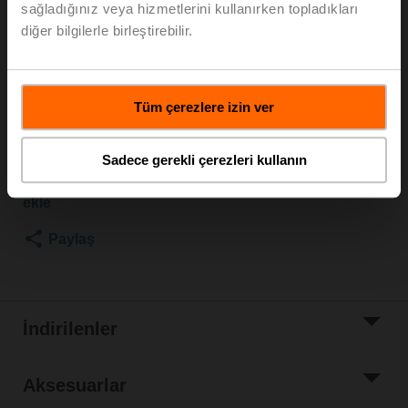
sağladığınız veya hizmetlerini kullanırken topladıkları
Kvs 10 m³/h, Akışkan sıcaklığı 5...150°C [41...302°F]
diğer bilgilerle birleştirebilir.
Glob vana motoru, 1500 N, AC/DC 24 V, Aç/kapa, Yüzer
kontrol, 150 s, Strok 20 mm, IP54, Kablolu klemensler
Motor ayrı sevk
Tüm çerezlere izin ver
Liste fiyatı
EUR 1.681,00
Sepete ekle
Sadece gerekli çerezleri kullanın
Proje listesine
ekle
Paylaş
İndirilenler
Aksesuarlar