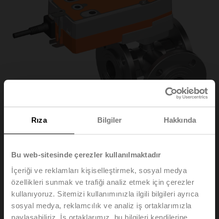
Rıza
Bilgiler
Hakkında
Bu web-sitesinde çerezler kullanılmaktadır
R7040R-B3/NRF24A-
İçeriği ve reklamları kişiselleştirmek, sosyal medya
özellikleri sunmak ve trafiği analiz etmek için çerezler
O
kullanıyoruz. Sitemizi kullanımınızla ilgili bilgileri ayrıca
sosyal medya, reklamcılık ve analiz iş ortaklarımızla
paylaşabiliriz. İş ortaklarımız, bu bilgileri kendilerine
Geçiş küresel vanası, 3 yollu, DN 40, Flanş, PN 6, ps