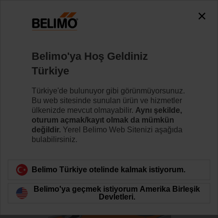
0
0
Ana sayfa
Kontrol Vanaları
Küresel Vanalar
Belimo'ya Hoş Geldiniz
R7040R-B3/NRF24A-O
Türkiye
Türkiye'de bulunuyor gibi görünmüyorsunuz.
Bu web sitesinde sunulan ürün ve hizmetler
Daha fazla bilgi
ülkenizde mevcut olmayabilir.
Aynı şekilde,
oturum açmak/kayıt olmak da mümkün
değildir.
Yerel Belimo Web Sitenizi aşağıda
bulabilirsiniz.
Ürün kategorisine dön
Belimo Türkiye otelinde kalmak istiyorum.
Belimo'ya geçmek istiyorum Amerika Birleşik
Devletleri.