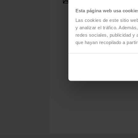
Press Release - October 23, 20
(pdf - 165 KB)
Esta página web usa cookie
Las cookies de este sitio we
y analizar el tráfico. Ademá
redes sociales, publicidad y
que hayan recopilado a parti