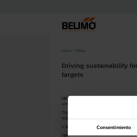
Inicio
News
Driving sustainability f
targets
Hinwil (Switzerland)
, October 23, 2024, 10
announce its commitment to achieve net-
This commitment is part of Belimo's clima
reducing the company’s greenhouse gas emi
Consentimiento
> Read the complete Press Release by usi