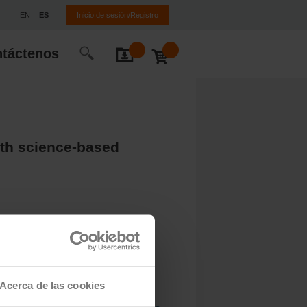
EN
ES
Inicio de sesión/Registro
táctenos
with science-based
proves energy efficiency, is proud to
rs’ greenhouse gas emissions, actively
o Climate Foundation.
Acerca de las cookies