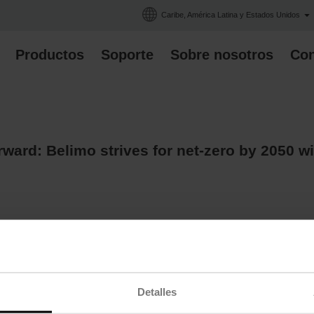
Caribe, América Latina y Estados Unidos
Productos
Soporte
Sobre nosotros
Con
orward: Belimo strives for net-zero by 2050 
:00 a.m. CEST - Belimo, a global leader in building automation devices that im
zero greenhouse gas emissions by 2050.
te strategy, which includes providing innovative devices that reduce custome
ssions, and voluntarily funding climate action initiatives through the Belim
Detalles
ng the below link.