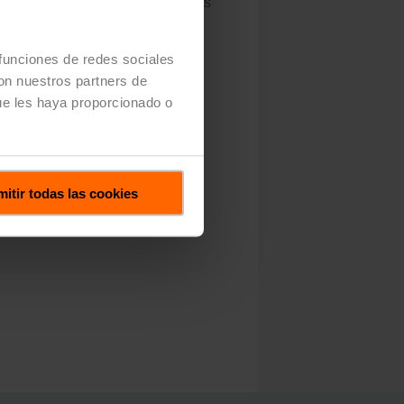
by 2050 with science-based targets
 funciones de redes sociales
con nuestros partners de
ue les haya proporcionado o
itir todas las cookies