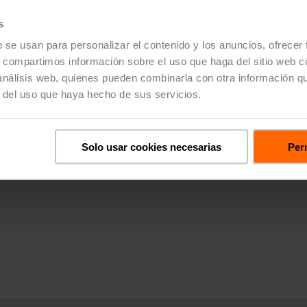
24, Driving sustainability forward: Belimo strives for net-zero 
s
b se usan para personalizar el contenido y los anuncios, ofrecer
s, compartimos información sobre el uso que haga del sitio web 
 análisis web, quienes pueden combinarla con otra información q
r del uso que haya hecho de sus servicios.
Solo usar cookies necesarias
Perm