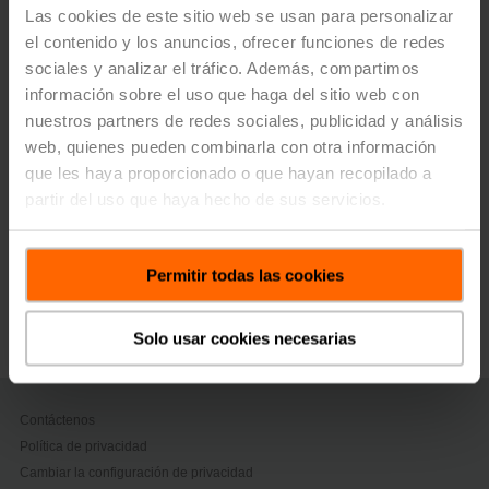
growth rate 2016-2021) of 8.8% in local currencies.
Las cookies de este sitio web se usan para personalizar
el contenido y los anuncios, ofrecer funciones de redes
While business performance was strong throughout
market regions, growth in the Americas was
sociales y analizar el tráfico. Además, compartimos
extraordinary with 21.3% in local currencies. The main
información sobre el uso que haga del sitio web con
reason for this excellent result were the superior lead
nuestros partners de redes sociales, publicidad y análisis
times of the Group, which resulted in market share
web, quienes pueden combinarla con otra información
gains.
que les haya proporcionado o que hayan recopilado a
partir del uso que haya hecho de sus servicios.
> Read the complete Press Release by using the below
link.
Nota de prensa - 19 de enero de 2023,
Permitir todas las cookies
Gran éxito en 2022 con un crecimiento en
las ventas de dos dígitos
(pdf - 126 KB)
Solo usar cookies necesarias
Contáctenos
Política de privacidad
Cambiar la configuración de privacidad