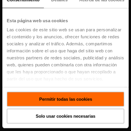
Esta página web usa cookies
Inicio
Las cookies de este sitio web se usan para personalizar
Subscribe for the Latest From Belimo
el contenido y los anuncios, ofrecer funciones de redes
sociales y analizar el tráfico. Además, compartimos
Get the latest HVAC trends, product
información sobre el uso que haga del sitio web con
Temas
updates, blogs, and training tips -
nuestros partners de redes sociales, publicidad y análisis
straight to your inbox
web, quienes pueden combinarla con otra información
que les haya proporcionado o que hayan recopilado a
Mejores publicaciones
Close
Subscribe
partir del uso que haya hecho de sus servicios.
Permitir todas las cookies
Cargar más publicaciones
Solo usar cookies necesarias