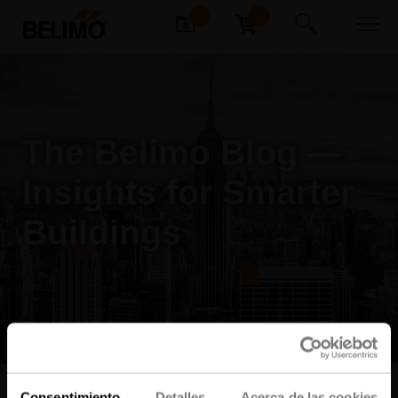
The Belimo Blog —
Insights for Smarter
Buildings
Consentimiento
Detalles
Acerca de las cookies