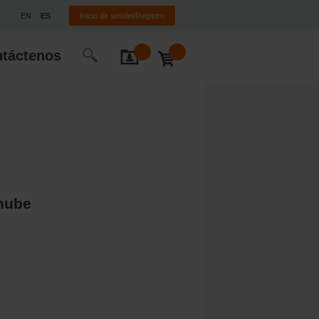
EN
ES
Inicio de sesión/Registro
táctenos
 nube