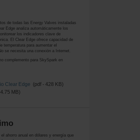
tos de todas las Energy Valves instaladas
ear Edge analiza automáticamente los
nitorear los indicadores clave de
ónica. El Clear Edge ofrece capacidad de
 de temperatura para aumentar el
No se necesita una conexión a Internet.
como complemento para SkySpark en
)
icio Clear Edge
(pdf - 428 KB)
- 4.75 MB)
limo
 el ahorro anual en dólares y energía que