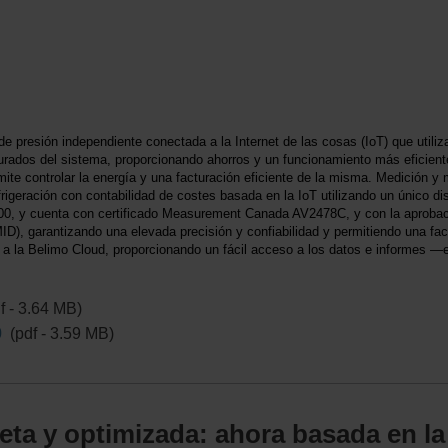
 presión independiente conectada a la Internet de las cosas (IoT) que utili
rados del sistema, proporcionando ahorros y un funcionamiento más eficiente
ite controlar la energía y una facturación eficiente de la misma. Medición y
rigeración con contabilidad de costes basada en la IoT utilizando un único d
0, y cuenta con certificado Measurement Canada AV2478C, y con la aprobac
), garantizando una elevada precisión y confiabilidad y permitiendo una factu
 la Belimo Cloud, proporcionando un fácil acceso a los datos e informes —e
f - 3.64 MB)
0
(pdf - 3.59 MB)
ta y optimizada: ahora basada en l