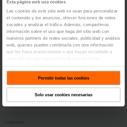
Esta página web usa cookies
Las cookies de este sitio web se usan para personalizar
el contenido y los anuncios, ofrecer funciones de redes
sociales y analizar el tráfico. Además, compartimos
información sobre el uso que haga del sitio web con
nuestros partners de redes sociales, publicidad y análisis
Please
accept marketing-cookies
to view the content.
web, quienes pueden combinarla con otra información
que les haya proporcionado o que hayan recopilado a
partir del uso que haya hecho de sus servicios.
Permitir todas las cookies
Solo usar cookies necesarias
Contáctenos