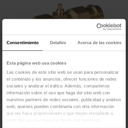
Consentimiento
Detalles
Acerca de las cookies
Esta página web usa cookies
Las cookies de este sitio web se usan para personalizar
el contenido y los anuncios, ofrecer funciones de redes
sociales y analizar el tráfico. Además, compartimos
información sobre el uso que haga del sitio web con
Z2100QPF-K
nuestros partners de redes sociales, publicidad y análisis
web, quienes pueden combinarla con otra información
ZoneTight™ (QCV), DN 1" [25], 2 vías, Cv 8.2
que les haya proporcionado o que hayan recopilado a
partir del uso que haya hecho de sus servicios.
Precio de lista
$158.00