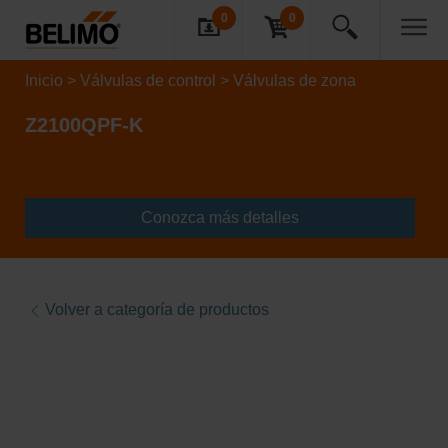
0
0
Inicio
Válvulas de control
Válvulas de zona
Z2100QPF-K
Conozca más detalles
Volver a categoría de productos