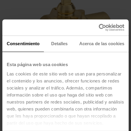
Consentimiento
Detalles
Acerca de las cookies
Esta página web usa cookies
Las cookies de este sitio web se usan para personalizar
el contenido y los anuncios, ofrecer funciones de redes
sociales y analizar el tráfico. Además, compartimos
información sobre el uso que haga del sitio web con
Z2100QS-K
nuestros partners de redes sociales, publicidad y análisis
web, quienes pueden combinarla con otra información
ZoneTight™ (QCV), DN 1" [25], 2 vías, Cv 8.2
que les haya proporcionado o que hayan recopilado a
partir del uso que haya hecho de sus servicios.
Precio de lista
$127.00