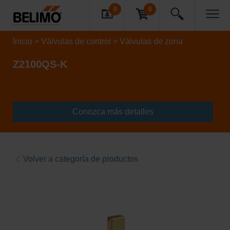
0
0
Inicio
Válvulas de control
Válvulas de zona
Z2100QS-K
Conozca más detalles
Volver a categoría de productos