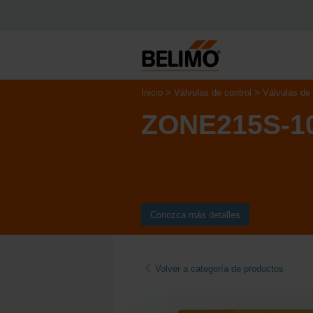
Inicio
Válvulas de control
Válvulas de
ZONE215S-1
Conozca más detalles
Volver a categoría de productos