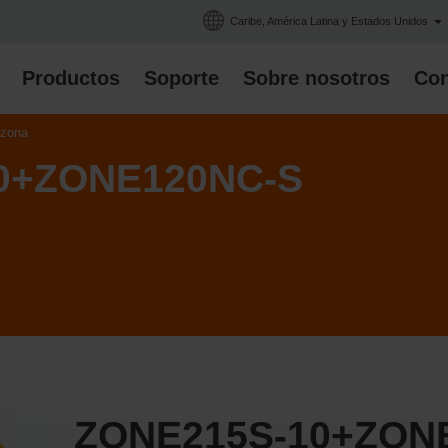
Caribe, América Latina y Estados Unidos
Productos
Soporte
Sobre nosotros
Con
 zona
0+ZONE120NC-S
ZONE215S-10+ZON