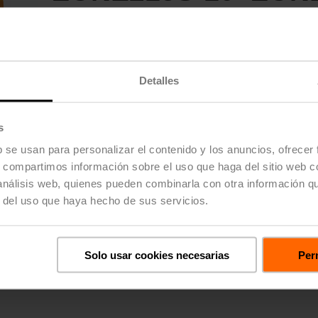
Zone Valve (ZV), DN 1/2" [15], 2 vías, Cv 1
Actuador para válvula, Muelle de retorno, AC 120 V, On/Off (E
Actuador montado
Precio de lista
$469.00
Detalles
*Precio sujeto a cambios según las opciones seleccionadas
Compartir
s
b se usan para personalizar el contenido y los anuncios, ofrecer
s, compartimos información sobre el uso que haga del sitio web 
 análisis web, quienes pueden combinarla con otra información q
r del uso que haya hecho de sus servicios.
Detalles
Solo usar cookies necesarias
Perm