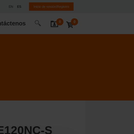
EN
ES
Inicio de sesión/Registro
0
0
táctenos
E120NC-S