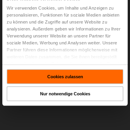
Wir verwenden Cookies, um Inhalte und Anzeigen zu
Und der 100-millionste Belimo-Antrieb
personalisieren, Funktionen für soziale Medien anbieten
geht an ...
zu können und die Zugriffe auf unsere Website zu
analysieren. Außerdem geben wir Informationen zu Ihrer
Feiern Sie mit uns die Übergabe unseres 100-
Verwendung unserer Website an unsere Partner für
millionsten Antriebs. Der Antrieb wurde Darryl Boyce,
soziale Medien, Werbung und Analysen weiter. Unsere
dem Präsidenten von ASHRAE, von James Furlong und
Partner führen diese Informationen möglicherweise mit
Lars van der Haegen von Belimo zur Installation im
weiteren Daten zusammen, die Sie ihnen bereitgestellt
neuen ASHRAE-Hauptsitz in Atlanta, Georgia,
haben oder die sie im Rahmen Ihrer Nutzung der Dienste
überreicht.
gesammelt haben.
Erfahren Sie mehr
Cookies zulassen
Nur notwendige Cookies