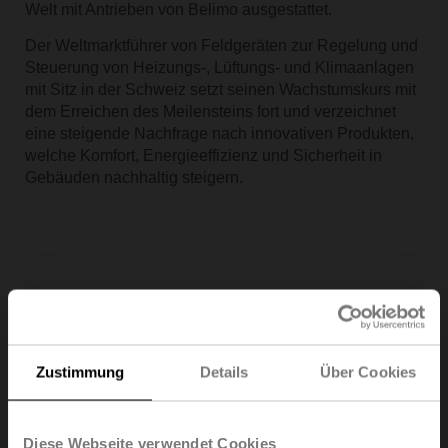
Welt mit Antrieben von Belimo ausgestattet.
Der Weltmarktführer von Feldgeräten zur Regelung und
Steuerung von Heizungs-, Lüftungs- und Klimaanlagen
mit Sitz in der Schweiz setzt seinen Wachstumskurs mit
dem Erreichen des Meilensteins fort und verzeichnet
eine steigende Nachfrage nach innovativen Produkten,
welche Komfort, Energieeffizienz und Sicherheit in
Gebäuden nachhaltig steigern.
Zustimmung
Details
Über Cookies
Diese Webseite verwendet Cookies