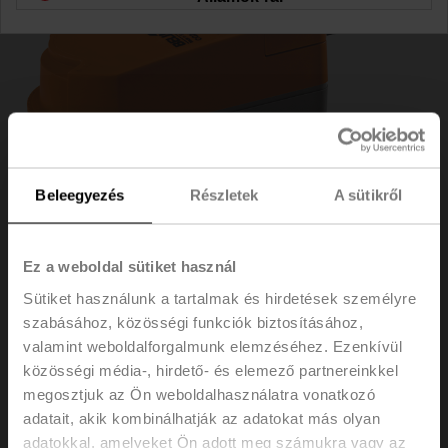
Beleegyezés
Részletek
A sütikről
Ez a weboldal sütiket használ
Sütiket használunk a tartalmak és hirdetések személyre
szabásához, közösségi funkciók biztosításához,
CQD230A
valamint weboldalforgalmunk elemzéséhez. Ezenkívül
közösségi média-, hirdető- és elemező partnereinkkel
Forgó hajtómű (ZoneTight), 1 Nm, AC 100...240 V,
megosztjuk az Ön weboldalhasználatra vonatkozó
nyit/zár, 3 pontos, 15 s, IP40
adatait, akik kombinálhatják az adatokat más olyan
adatokkal, amelyeket Ön adott meg számukra vagy az