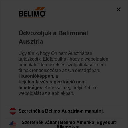
0
0
Kezdőlap
Zsaluhajtóművek
Szelephajtóművek
Üdvözöljük a Belimonál
CQD230A
Ausztria
Úgy tűnik, hogy Ön nem Ausztriában
tartózkodik. Előfordulhat, hogy a weboldalon
Tudjon meg többet
bemutatott termékek és szolgáltatások nem
állnak rendelkezésre az Ön országában.
Hasonlóképpen, a
bejelentkezés/regisztráció nem
lehetséges.
Keresse meg helyi Belimo
Vissza a termékkategóriához
weboldalát az alábbiakban.
Szeretnék a Belimo Ausztria-n maradni.
Szeretnék váltani Belimo Amerikai Egyesült
Államok-ra.