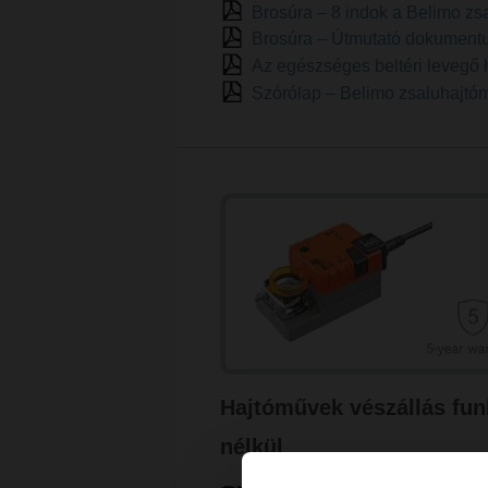
Brosúra – 8 indok a Belimo zs
Brosúra – Útmutató dokument
Az egészséges beltéri levegő h
Szórólap – Belimo zsaluhajtóm
Hajtóművek vészállás fun
nélkül