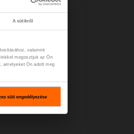
jon meg többet
A sütikről
tosításához, valamint
einkkel megosztjuk az Ön
l, amelyeket Ön adott meg
es süti engedélyezése