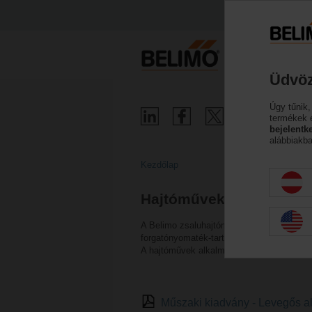
Üdvöz
Úgy tűnik,
termékek 
bejelentk
alábbiakba
Kezdőlap
Hajtóművek
A Belimo zsaluhajtóműveket különféle HV
forgatónyomaték-tartomány (2 Nm - 40 Nm)
A hajtóművek alkalmasak szabályozózsal
Műszaki kiadvány - Levegős 