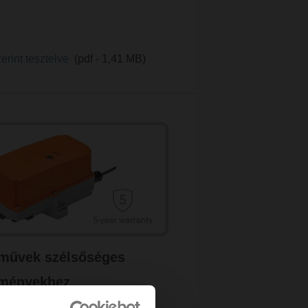
erint tesztelve
(pdf - 1,41 MB)
művek szélsőséges
lményekhez