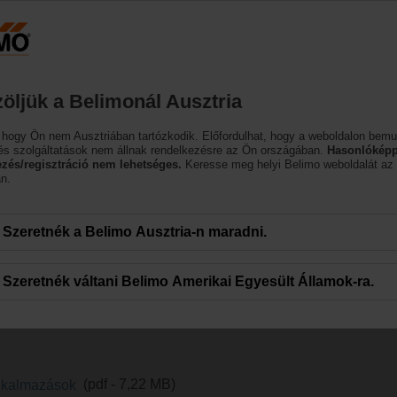
Ausztria
DE
EN
HU
SL
SK
SR
M
Termékek
Támogatás
Rólunk
öljük a Belimonál Ausztria
 hogy Ön nem Ausztriában tartózkodik. Előfordulhat, hogy a weboldalon bemu
és szolgáltatások nem állnak rendelkezésre az Ön országában.
Hasonlóképp
ezés/regisztráció nem lehetséges.
Keresse meg helyi Belimo weboldalát az
n.
Szeretnék a Belimo Ausztria-n maradni.
Szeretnék váltani Belimo Amerikai Egyesült Államok-ra.
AC-alkalmazásokhoz tervezték, hogy a megbízhatóságot és az alacsony áramf
 miatt optimális megoldást jelentenek akár 8 m2-es zsaluméret esetén is. Kö
uk, változó légmennyiségű berendezések, fan-coil egységek és számos egy
alkalmazások
(pdf - 7,22 MB)