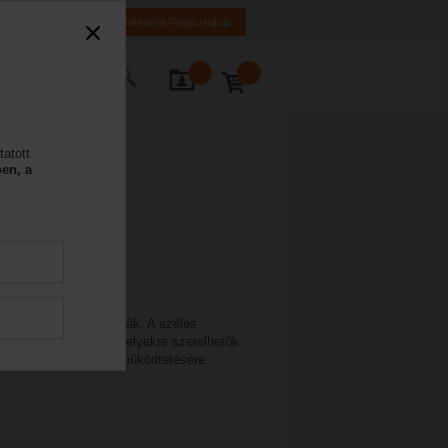
K
HR
BA
Bejelentkezés/Regisztráció
Kapcsolat
tatott
en, a
ogyasztást garantálják. A széles
zvetlenül a zsalutengelyekre szerelhetők.
éb HVAC-alkalmazás működtetésére.