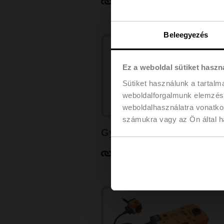
Tudjon meg többet
Beleegyezés
Ez a weboldal sütiket haszn
Sütiket használunk a tartal
weboldalforgalmunk elemzésé
weboldalhasználatra vonatko
számukra vagy az Ön által ha
Gyorsjáratú hajtóművek
Tudjon meg többet