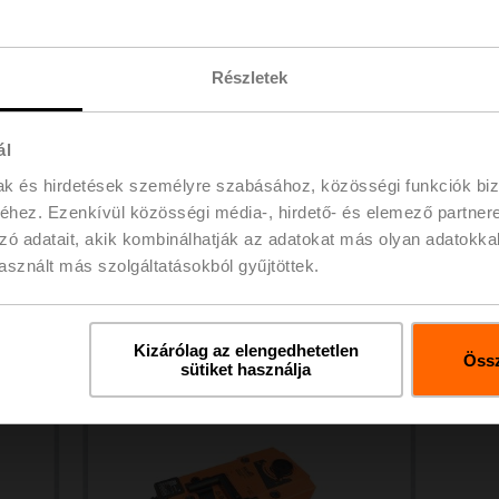
Tudjon meg többet
Tud
Részletek
ál
mak és hirdetések személyre szabásához, közösségi funkciók biz
hez. Ezenkívül közösségi média-, hirdető- és elemező partner
zó adatait, akik kombinálhatják az adatokat más olyan adatokka
sznált más szolgáltatásokból gyűjtöttek.
Lineáris hajtóművek
Tudjon meg többet
Kizárólag az elengedhetetlen
Össz
sütiket használja