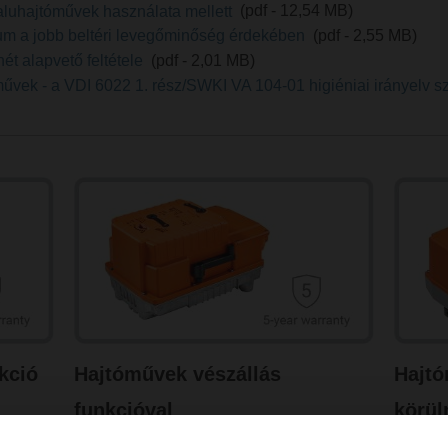
aluhajtóművek használata mellett
(pdf - 12,54 MB)
um a jobb beltéri levegőminőség érdekében
(pdf - 2,55 MB)
ét alapvető feltétele
(pdf - 2,01 MB)
űvek - a VDI 6022 1. rész/SWKI VA 104-01 higiéniai irányelv sz
kció
Hajtóművek vészállás
Hajtó
funkcióval
körü