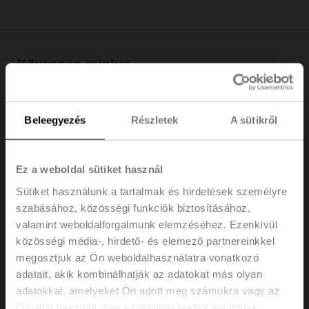
Kövessen minket
Beleegyezés
Részletek
A sütikről
LinkedIn
Ez a weboldal sütiket használ
Xing
Sütiket használunk a tartalmak és hirdetések személyre
szabásához, közösségi funkciók biztosításához,
valamint weboldalforgalmunk elemzéséhez. Ezenkívül
Glassdoor
közösségi média-, hirdető- és elemező partnereinkkel
megosztjuk az Ön weboldalhasználatra vonatkozó
adatait, akik kombinálhatják az adatokat más olyan
Kununu
adatokkal, amelyeket Ön adott meg számukra vagy az
Ön által használt más szolgáltatásokból gyűjtöttek.