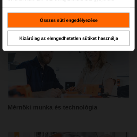
Careers@BELIMO
Összes süti engedélyezése
Kizárólag az elengedhetetlen sütiket használja
Mérnöki munka és technológia