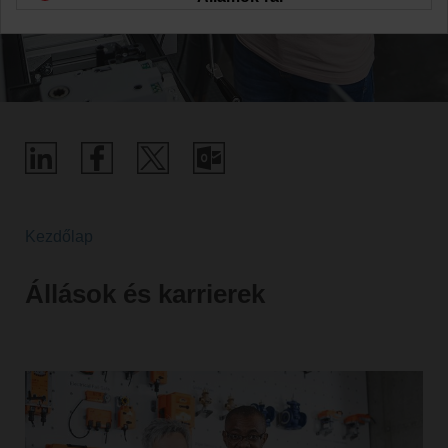
Kezdőlap
Állások és karrierek