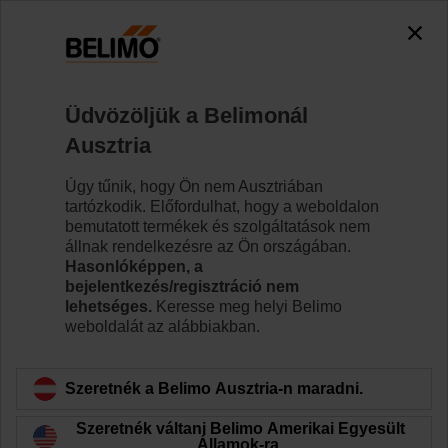
Üdvözöljük a Belimonál
Ausztria
Úgy tűnik, hogy Ön nem Ausztriában
tartózkodik. Előfordulhat, hogy a weboldalon
bemutatott termékek és szolgáltatások nem
állnak rendelkezésre az Ön országában.
#WeAreBelimo
Hasonlóképpen, a
bejelentkezés/regisztráció nem
lehetséges.
Keresse meg helyi Belimo
weboldalát az alábbiakban.
Álláskeresés a Belimo-nál
Szeretnék a Belimo Ausztria-n maradni.
Szeretnék váltani Belimo Amerikai Egyesült
Államok-ra.