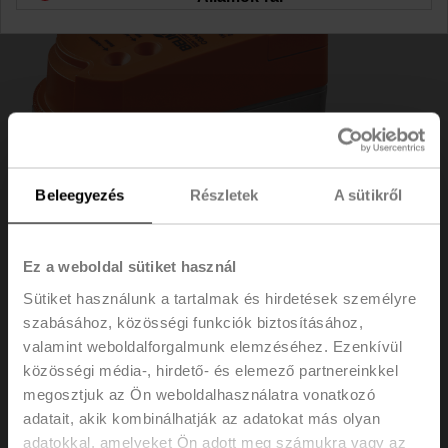
Beleegyezés
Részletek
A sütikről
Ez a weboldal sütiket használ
Sütiket használunk a tartalmak és hirdetések személyre
szabásához, közösségi funkciók biztosításához,
CQD24A-MPL
valamint weboldalforgalmunk elemzéséhez. Ezenkívül
közösségi média-, hirdető- és elemező partnereinkkel
Forgó hajtómű (ZoneTight), 1 Nm, AC/DC 24 V, MP-Bus,
megosztjuk az Ön weboldalhasználatra vonatkozó
15 s, IP40
adatait, akik kombinálhatják az adatokat más olyan
adatokkal, amelyeket Ön adott meg számukra vagy az