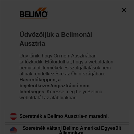
0
0
Kezdőlap
Zsaluhajtóművek
Szelephajtóművek
Üdvözöljük a Belimonál
CQD24A-MPL
Ausztria
Úgy tűnik, hogy Ön nem Ausztriában
tartózkodik. Előfordulhat, hogy a weboldalon
Tudjon meg többet
bemutatott termékek és szolgáltatások nem
állnak rendelkezésre az Ön országában.
Hasonlóképpen, a
bejelentkezés/regisztráció nem
lehetséges.
Keresse meg helyi Belimo
Vissza a termékkategóriához
weboldalát az alábbiakban.
Szeretnék a Belimo Ausztria-n maradni.
Szeretnék váltani Belimo Amerikai Egyesült
Államok-ra.