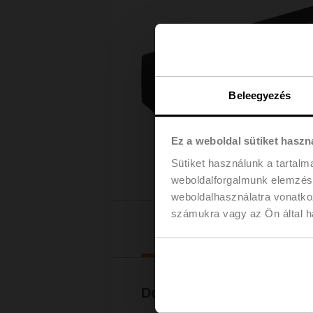
Beleegyezés
Ez a weboldal sütiket haszn
Sütiket használunk a tartal
weboldalforgalmunk elemzésé
weboldalhasználatra vonatko
számukra vagy az Ön által ha
Letölt
Dokumentáció