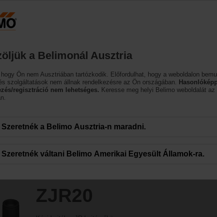
Ausztria
DE
EN
HU
SL
SK
SR
M
Termékek
Támogatás
Rólunk
öljük a Belimonál Ausztria
k
 hogy Ön nem Ausztriában tartózkodik. Előfordulhat, hogy a weboldalon bemu
és szolgáltatások nem állnak rendelkezésre az Ön országában.
Hasonlóképp
ezés/regisztráció nem lehetséges.
Keresse meg helyi Belimo weboldalát az
n.
Szeretnék a Belimo Ausztria-n maradni.
Szeretnék váltani Belimo Amerikai Egyesült Államok-ra.
ZJR20