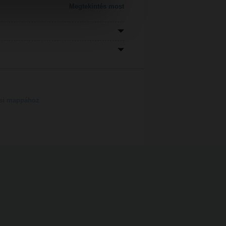
Megtekintés most
tési mappához