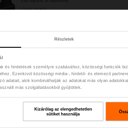
Kézi hajtókar JR hajtóműhöz
Listaár
18,30 €
Hozzáadás
Hozzáadás a
bevásárlókosárhoz
projektlist
Megosztás
Részletek
ál
mak és hirdetések személyre szabásához, közösségi funkciók biz
hez. Ezenkívül közösségi média-, hirdető- és elemező partner
zó adatait, akik kombinálhatják az adatokat más olyan adatokka
sznált más szolgáltatásokból gyűjtöttek.
ések
Rés
Kizárólag az elengedhetetlen
Össz
sütiket használja