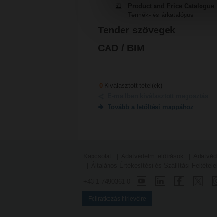
Product and Price Catalogue
Termék- és árkatalógus
Tender szövegek
CAD / BIM
0
Kiválasztott tétel(ek)
E-mailben kiválasztott megosztás
Tovább a letöltési mappához
Kapcsolat
Adatvédelmi előírások
Adatvéd
Általános Értékesítési és Szállítási Feltétele
+43 1 7490361 0
Feliratkozás hírlevélre