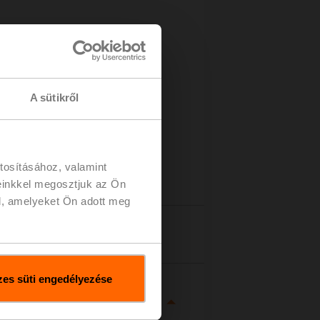
 a
ához
A sütikről
tosításához, valamint
einkkel megosztjuk az Ön
l, amelyeket Ön adott meg
zletek
es süti engedélyezése