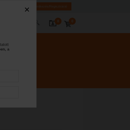
K
HR
BA
Bejelentkezés/Regisztráció
0
0
Kapcsolat
tatott
en, a