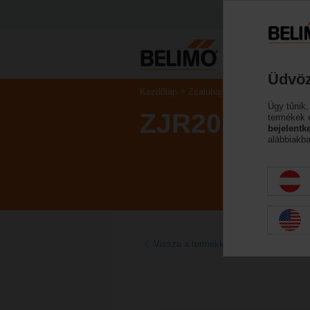
Üdvöz
Kezdőlap
Zsaluhajtóművek
Tartozéko
Úgy tűnik,
ZJR20
termékek 
bejelentk
alábbiakba
Vissza a termékkategóriához