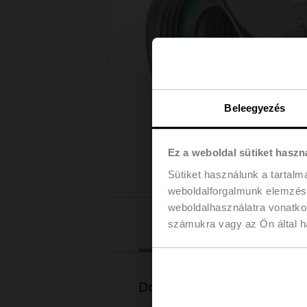
Beleegyezés
Ez a weboldal sütiket haszn
Sütiket használunk a tartal
weboldalforgalmunk elemzésé
weboldalhasználatra vonatko
Letölt
számukra vagy az Ön által ha
Dokumentáció