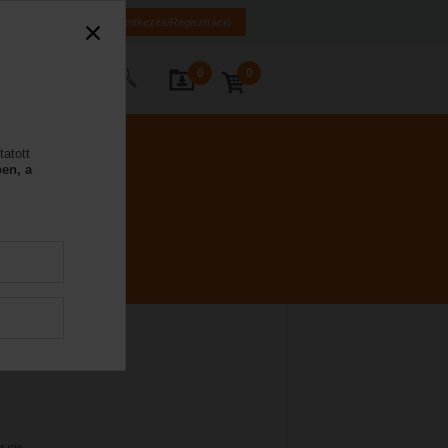
K
HR
BA
Bejelentkezés/Regisztráció
0
0
Kapcsolat
tatott
en, a