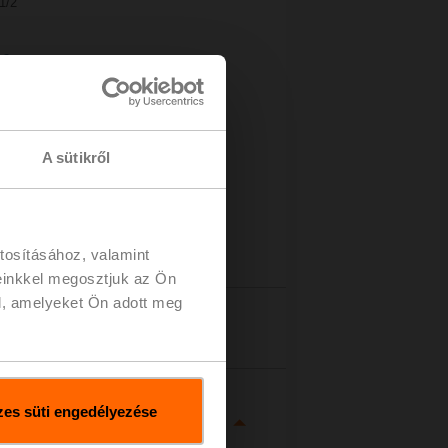
1/2"
 a
ához
A sütikről
tosításához, valamint
einkkel megosztjuk az Ön
l, amelyeket Ön adott meg
zletek
es süti engedélyezése