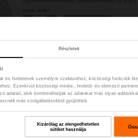
Csőcsavarzat külső menetes szabályozószelephez DN 40 Rp 1 
Listaár
29,00 €
Hozzáadás
Hozzáadás a
bevásárlókosárhoz
projektlist
Megosztás
Részletek
ál
mak és hirdetések személyre szabásához, közösségi funkciók biz
hez. Ezenkívül közösségi média-, hirdető- és elemező partner
zó adatait, akik kombinálhatják az adatokat más olyan adatokka
ések
Rés
sznált más szolgáltatásokból gyűjtöttek.
Kizárólag az elengedhetetlen
Össz
sütiket használja