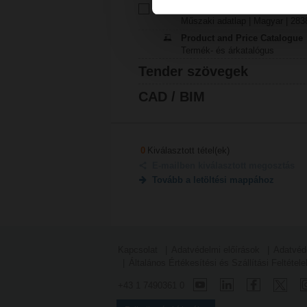
Műszaki adatlap – ZH45..
Műszaki adatlap | Magyar | 283
Product and Price Catalogue
Termék- és árkatalógus
Tender szövegek
CAD / BIM
0
Kiválasztott tétel(ek)
E-mailben kiválasztott megosztás
Tovább a letöltési mappához
Kapcsolat
Adatvédelmi előírások
Adatvéd
Általános Értékesítési és Szállítási Feltétele
+43 1 7490361 0