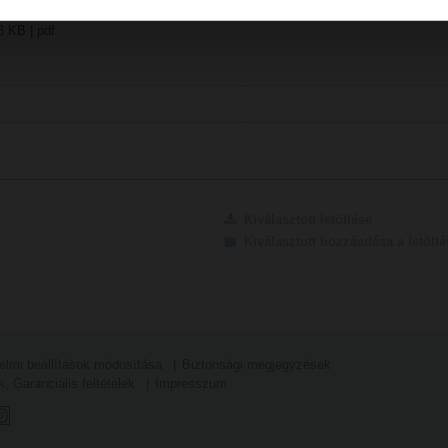
8 KB | pdf
Kiválasztott letötlése
Kiválasztott hozzáadása a letöl
elmi beállítások módosítása
Biztonsági megjegyzések
k, Garanciális feltételek
Impresszum