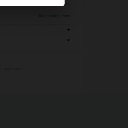
Letöltés
Megtekintés most
tési mappához