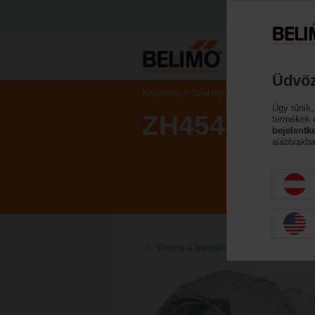
Üdvöz
Kezdőlap
Szabályozószelepek
Tartoz
Úgy tűnik,
ZH4540
termékek 
bejelentk
alábbiakba
Vissza a termékkategóriához