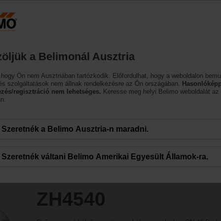
Ausztria
DE
EN
HU
SL
SK
SR
M
Termékek
Támogatás
Rólunk
öljük a Belimonál Ausztria
ékok
 hogy Ön nem Ausztriában tartózkodik. Előfordulhat, hogy a weboldalon bemu
és szolgáltatások nem állnak rendelkezésre az Ön országában.
Hasonlóképp
ezés/regisztráció nem lehetséges.
Keresse meg helyi Belimo weboldalát az
n.
Szeretnék a Belimo Ausztria-n maradni.
Szeretnék váltani Belimo Amerikai Egyesült Államok-ra.
ZH4540