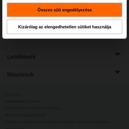
bevásárlókosárhoz
Összes süti engedélyezése
Hozzáadás a
projektlistához
Kizárólag az elengedhetetlen sütiket használja
Megosztás
Letöltések
Részletek
Kapcsolat
Adatvédelmi előírások
Adatvédelmi beállítások módosítása
Biztonsági megjegyzések
Általános Értékesítési és Szállítási Feltételek, Garanciális feltételek