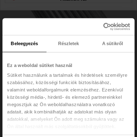
Beleegyezés
Részletek
A sütikről
Ez a weboldal sütiket használ
Sütiket használunk a tartalmak és hirdetések személyre
szabásához, közösségi funkciók biztosításához,
ZPV-10
valamint weboldalforgalmunk elemzéséhez. Ezenkívül
közösségi média-, hirdető- és elemező partnereinkkel
megosztjuk az Ön weboldalhasználatra vonatkozó
Alakzáró adapter, négyszögletes, 10x10x57 mm
adatait, akik kombinálhatják az adatokat más olyan
(HxSZxM), SR..P..-R-hez
adatokkal, amelyeket Ön adott meg számukra vagy az
Listaár
56,30 €
Ön által használt más szolgáltatásokból gyűjtöttek.
Hozzáadás a