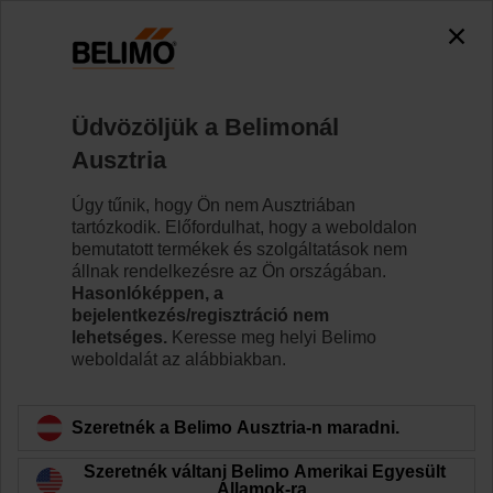
0
0
Kezdőlap
Szabályozószelepek
Tartozékok
Üdvözöljük a Belimonál
ZPV-10
Ausztria
Úgy tűnik, hogy Ön nem Ausztriában
tartózkodik. Előfordulhat, hogy a weboldalon
bemutatott termékek és szolgáltatások nem
állnak rendelkezésre az Ön országában.
Vissza a termékkategóriához
Hasonlóképpen, a
bejelentkezés/regisztráció nem
lehetséges.
Keresse meg helyi Belimo
weboldalát az alábbiakban.
Szeretnék a Belimo Ausztria-n maradni.
Szeretnék váltani Belimo Amerikai Egyesült
Államok-ra.