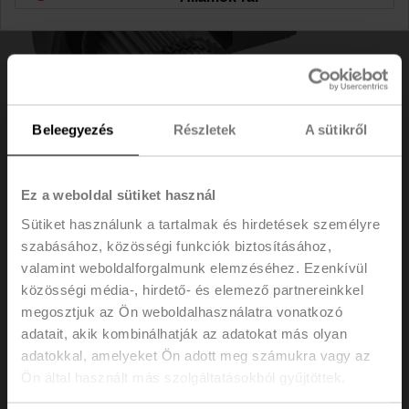
Beleegyezés
Részletek
A sütikről
Ez a weboldal sütiket használ
Sütiket használunk a tartalmak és hirdetések személyre
szabásához, közösségi funkciók biztosításához,
ZSF-09
valamint weboldalforgalmunk elemzéséhez. Ezenkívül
közösségi média-, hirdető- és elemező partnereinkkel
megosztjuk az Ön weboldalhasználatra vonatkozó
Alakzáró adapter lapolt fejjel, 9xø12x57 mm (SZxøxM),
adatait, akik kombinálhatják az adatokat más olyan
SR..-R-hez
adatokkal, amelyeket Ön adott meg számukra vagy az
Listaár
61,00 €
Ön által használt más szolgáltatásokból gyűjtöttek.
Hozzáadás a