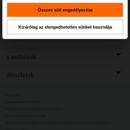
bevásárlókosárhoz
Összes süti engedélyezése
Hozzáadás a
projektlistához
Kizárólag az elengedhetetlen sütiket használja
Megosztás
Letöltések
Részletek
Kapcsolat
Adatvédelmi előírások
Adatvédelmi beállítások módosítása
Biztonsági megjegyzések
Általános Értékesítési és Szállítási Feltételek, Garanciális feltételek