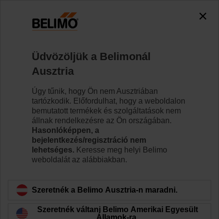
0
0
Kezdőlap
Szabályozószelepek
Tartozékok
Üdvözöljük a Belimonál
ZSF-09
Ausztria
Úgy tűnik, hogy Ön nem Ausztriában
tartózkodik. Előfordulhat, hogy a weboldalon
bemutatott termékek és szolgáltatások nem
állnak rendelkezésre az Ön országában.
Vissza a termékkategóriához
Hasonlóképpen, a
bejelentkezés/regisztráció nem
lehetséges.
Keresse meg helyi Belimo
weboldalát az alábbiakban.
Szeretnék a Belimo Ausztria-n maradni.
Szeretnék váltani Belimo Amerikai Egyesült
Államok-ra.