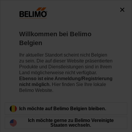
0
0
Home
Regelventile
Kugelhähne
Willkommen bei Belimo
R7040R-B3/NRF24A-O
Belgien
Ihr aktueller Standort scheint nicht Belgien
zu sein. Die auf dieser Website präsentierten
Mehr erfahren
Produkte und Dienstleistungen sind in Ihrem
Land möglicherweise nicht verfügbar.
Ebenso ist eine Anmeldung/Registrierung
nicht möglich.
Hier finden Sie Ihre lokale
Belimo Website.
Zurück zur Produktkategorie
Ich möchte auf Belimo Belgien bleiben.
Ich möchte gerne zu Belimo Vereinigte
Staaten wechseln.