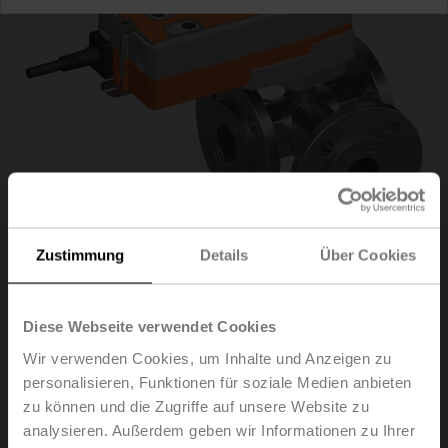
Zustimmung
Details
Über Cookies
R7040R-B3/NRF24A-
Diese Webseite verwendet Cookies
Wir verwenden Cookies, um Inhalte und Anzeigen zu
O
personalisieren, Funktionen für soziale Medien anbieten
zu können und die Zugriffe auf unsere Website zu
analysieren. Außerdem geben wir Informationen zu Ihrer
Umschaltkugelhahn, 3-Weg, DN 40, Flansch, PN 6, ps