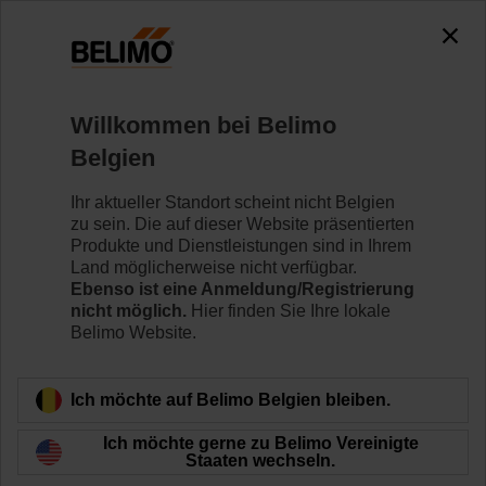
0
0
Home
Regelventile
Kugelhähne
Willkommen bei Belimo
R7032R-B3+SRFA-O
Belgien
Ihr aktueller Standort scheint nicht Belgien
zu sein. Die auf dieser Website präsentierten
Mehr erfahren
Produkte und Dienstleistungen sind in Ihrem
Land möglicherweise nicht verfügbar.
Ebenso ist eine Anmeldung/Registrierung
nicht möglich.
Hier finden Sie Ihre lokale
Belimo Website.
Zurück zur Produktkategorie
Ich möchte auf Belimo Belgien bleiben.
Ich möchte gerne zu Belimo Vereinigte
Staaten wechseln.