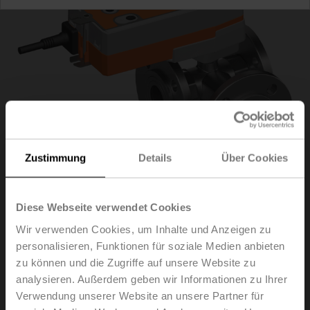
Zustimmung
Details
Über Cookies
Diese Webseite verwendet Cookies
R7032R-B3+SRFA-O
Wir verwenden Cookies, um Inhalte und Anzeigen zu
personalisieren, Funktionen für soziale Medien anbieten
zu können und die Zugriffe auf unsere Website zu
Umschaltkugelhahn, 3-Weg, DN 32, Flansch, PN 6, ps
analysieren. Außerdem geben wir Informationen zu Ihrer
600 kPa, Kvs 32 m³/h, Mediumstemperatur -10...100°C
Verwendung unserer Website an unsere Partner für
[14...212°F]