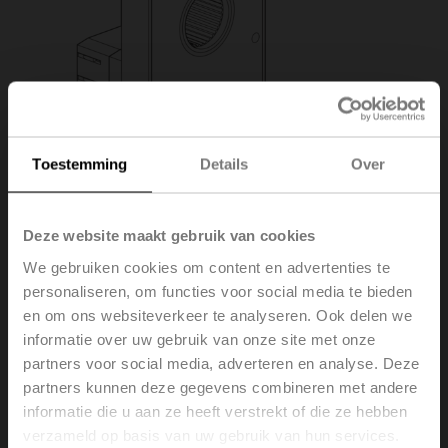
Toestemming
Details
Over
Deze website maakt gebruik van cookies
We gebruiken cookies om content en advertenties te
personaliseren, om functies voor social media te bieden
en om ons websiteverkeer te analyseren. Ook delen we
informatie over uw gebruik van onze site met onze
partners voor social media, adverteren en analyse. Deze
Z-NMA
partners kunnen deze gegevens combineren met andere
informatie die u aan ze heeft verstrekt of die ze hebben
verzameld op basis van uw gebruik van hun services.
Bodemplaatverlenging voor NM..A to NM..