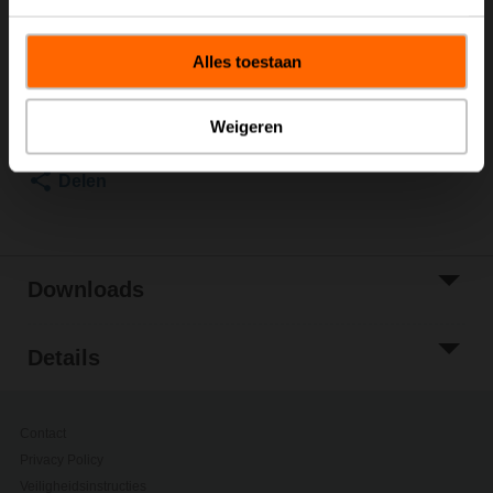
Brutoprijs
€ 11,30
Toevoegen aan
Alles toestaan
winkelwagen
Toevoegen aan
Weigeren
projectlijst
Delen
Downloads
Details
Contact
Privacy Policy
Veiligheidsinstructies