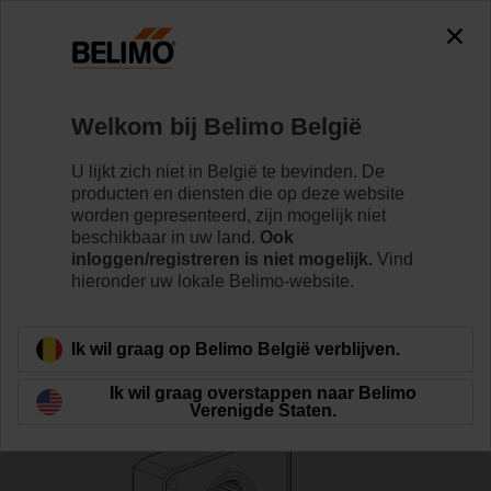
The exception is : javax.servlet.jsp.JspException: Problem
accessing the absolute URL
"https://www.belimo.com/be/nl_NL/~mgnlArea=outdated~".
java.io.IOException: Server returned HTTP response code: 500
for URL:
Welkom bij Belimo België
https://www.belimo.com/be/nl_NL/~mgnlArea=outdated~
U lijkt zich niet in België te bevinden. De
Home
Klepaandrijvingen
Toebehoren
producten en diensten die op deze website
worden gepresenteerd, zijn mogelijk niet
Z-NMA
beschikbaar in uw land.
Ook
inloggen/registreren is niet mogelijk.
Vind
hieronder uw lokale Belimo-website.
Ik wil graag op Belimo België verblijven.
Terug naar product categorie
Ik wil graag overstappen naar Belimo
Verenigde Staten.