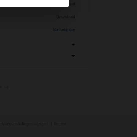
Download
Download
Nu bekijken
admap
rivacy-instellingen wijzigen
Imprint