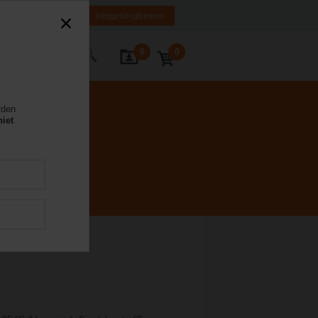
NL
FR
DE
EN
Inloggen/registreren
0
0
Contact
rden
niet