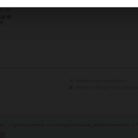
lepaandrijvingen
B | pdf
-25 02
df
Geselecteerde downloaden
Selectie toevoegen aan downlo
ies
Algemene verkoop- en leveringsvoorwaarden, garantievoorwaarden
P