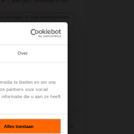
95 °C (kleur grijs), Sondelengte 65 mm
ment vervangen. Er moet rekening worden
 van de brandkleppen.
 aan
Over
 media te bieden en om ons
ze partners voor social
nformatie die u aan ze heeft
tails
Alles toestaan