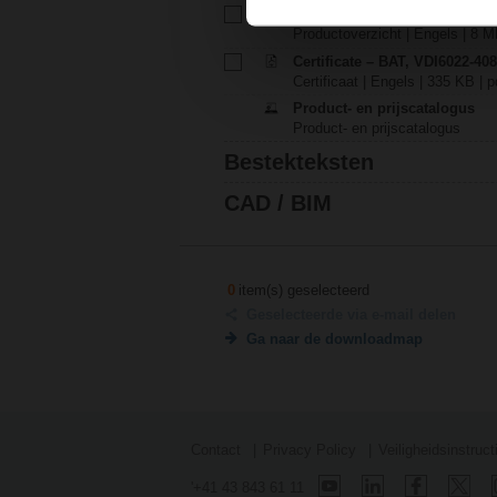
Brochure – Overzicht brandk
Productoverzicht | Engels | 8 M
Certificate – BAT, VDI6022-408
Certificaat | Engels | 335 KB | p
Product- en prijscatalogus
Product- en prijscatalogus
Bestekteksten
CAD / BIM
0
item(s) geselecteerd
Geselecteerde via e-mail delen
Ga naar de downloadmap
Contact
Privacy Policy
Veiligheidsinstruct
'+41 43 843 61 11