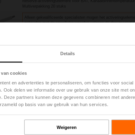
Reserve-activeringselement voor BAT, Kanaalbinnentemperatuur 
Multiverpakking 20 stuks
Alleen gekwalificeerde specialisten mogen het activeringsele
gehouden met de specifieke waarden volgens de documentatie
Brutoprijs
€ 940,00
Toevoegen
Toevoegen aan
winkelwagen
projectlijst
Details
Delen
 van cookies
ent en advertenties te personaliseren, om functies voor social
. Ook delen we informatie over uw gebruik van onze site met on
e. Deze partners kunnen deze gegevens combineren met andere i
oads
De
erzameld op basis van uw gebruik van hun services.
Weigeren