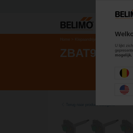
Welko
Home
Klepaandrijvingen
Toebehoren
U lijkt zi
ZBAT95.1
gepresente
mogelijk.
Terug naar product categorie