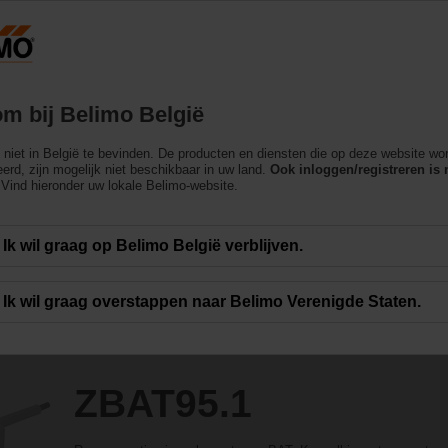
België
Producten
Ondersteuning
Over ons
m bij Belimo België
ch niet in België te bevinden. De producten en diensten die op deze website wo
erd, zijn mogelijk niet beschikbaar in uw land.
Ook inloggen/registreren is 
Vind hieronder uw lokale Belimo-website.
Ik wil graag op Belimo België verblijven.
Ik wil graag overstappen naar Belimo Verenigde Staten.
ZBAT95.1