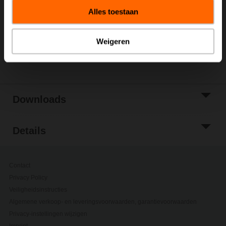
winkelwagen
Alles toestaan
Toevoegen aan
projectlijst
Weigeren
Delen
Downloads
Details
Contact
Privacy Policy
Veiligheidsinstructies
Algemene verkoop- en leveringsvoorwaarden, garantievoorwaarden
Privacy-instellingen wijzigen