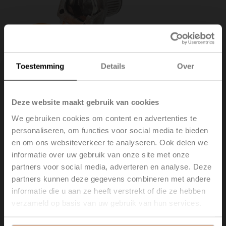
Toestemming
Details
Over
Deze website maakt gebruik van cookies
We gebruiken cookies om content en advertenties te
personaliseren, om functies voor social media te bieden
en om ons websiteverkeer te analyseren. Ook delen we
K-SA
informatie over uw gebruik van onze site met onze
partners voor social media, adverteren en analyse. Deze
Klemring omkeerbaar voor SM..A, NKQ..A, NMQ..A,
partners kunnen deze gegevens combineren met andere
klembereik ø10...20 mm [3/8...3/4"]
informatie die u aan ze heeft verstrekt of die ze hebben
verzameld op basis van uw gebruik van hun services.
Brutoprijs
€ 30,60
Toevoegen aan