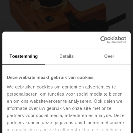
Toestemming
Details
Over
Deze website maakt gebruik van cookies
P1000A
We gebruiken cookies om content en advertenties te
personaliseren, om functies voor social media te bieden
en om ons websiteverkeer te analyseren. Ook delen we
Terugkoppelpotentiometer 1 kΩ opsteekbaar
informatie over uw gebruik van onze site met onze
partners voor social media, adverteren en analyse. Deze
Aanbeveling: bedrading als een spanningsdeler. Let
partners kunnen deze gegevens combineren met andere
op de informatie in het datablad.
informatie die u aan ze heeft verstrekt of die ze hebben