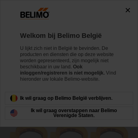
The exception is : javax.servlet.jsp.JspException: Problem
accessing the absolute URL
"https://www.belimo.com/be/nl_NL/~mgnlArea=outdated~".
java.io.IOException: Server returned HTTP response code: 500
for URL:
Welkom bij Belimo België
https://www.belimo.com/be/nl_NL/~mgnlArea=outdated~
U lijkt zich niet in België te bevinden. De
Home
Klepaandrijvingen
Toebehoren
producten en diensten die op deze website
worden gepresenteerd, zijn mogelijk niet
Z-PI
beschikbaar in uw land.
Ook
inloggen/registreren is niet mogelijk.
Vind
hieronder uw lokale Belimo-website.
Ik wil graag op Belimo België verblijven.
Terug naar product categorie
Ik wil graag overstappen naar Belimo
Verenigde Staten.