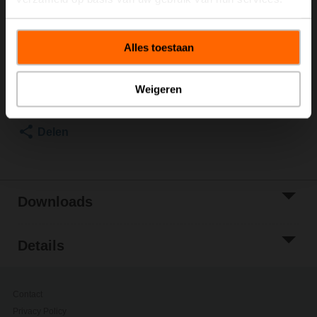
Multiverpakking 20 stuks
Brutoprijs
€ 66,00
Alles toestaan
Toevoegen aan
winkelwagen
Toevoegen aan
Weigeren
projectlijst
Delen
Downloads
Details
Contact
Privacy Policy