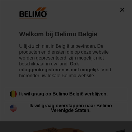
0
0
Home
Klepaandrijvingen
Klepaandrijvingen
Welkom bij Belimo België
CQK230A
U lijkt zich niet in België te bevinden. De
producten en diensten die op deze website
worden gepresenteerd, zijn mogelijk niet
beschikbaar in uw land.
Ook
Meer informatie
inloggen/registreren is niet mogelijk.
Vind
hieronder uw lokale Belimo-website.
Terug naar product categorie
Ik wil graag op Belimo België verblijven.
Ik wil graag overstappen naar Belimo
Verenigde Staten.