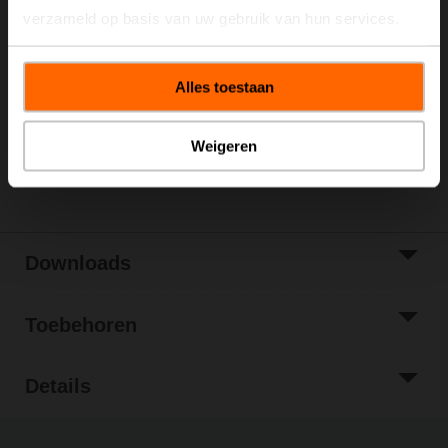
verzameld op basis van uw gebruik van hun services.
Brutoprijs
€ 196,00
Toevoegen aan
winkelwagen
Alles toestaan
Toevoegen aan
projectlijst
Weigeren
Delen
Downloads
Toebehoren
Details