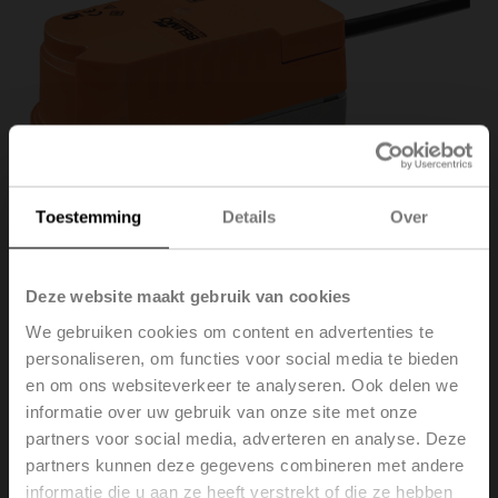
Toestemming
Details
Over
Deze website maakt gebruik van cookies
We gebruiken cookies om content en advertenties te
personaliseren, om functies voor social media te bieden
CQK230A
en om ons websiteverkeer te analyseren. Ook delen we
informatie over uw gebruik van onze site met onze
Roterende aandrijving met veiligheidsfunctie
partners voor social media, adverteren en analyse. Deze
(ZoneTight) NC, 1 Nm, AC 100...240 V, open/dicht, 75 s,
partners kunnen deze gegevens combineren met andere
IP40
informatie die u aan ze heeft verstrekt of die ze hebben