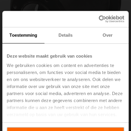
Toestemming
Details
Over
Deze website maakt gebruik van cookies
We gebruiken cookies om content en advertenties te
personaliseren, om functies voor social media te bieden
en om ons websiteverkeer te analyseren. Ook delen we
ZD7100
informatie over uw gebruik van onze site met onze
partners voor social media, adverteren en analyse. Deze
partners kunnen deze gegevens combineren met andere
T-stuk voor 3-weg-vlinderklep DN 100
informatie die u aan ze heeft verstrekt of die ze hebben
Brutoprijs
€ 579,00
verzameld op basis van uw gebruik van hun services.
Toevoegen aan
winkelwagen