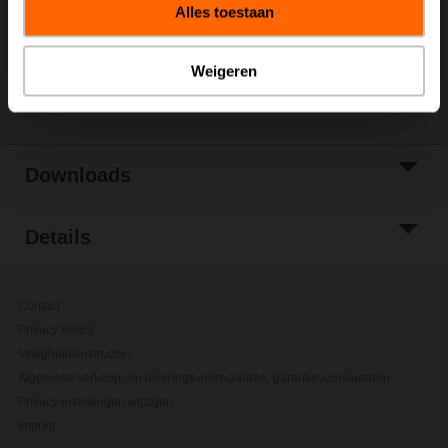
Alles toestaan
Toevoegen aan
projectlijst
Weigeren
Delen
Downloads
Details
Contact
Privacy Policy
Veiligheidsinstructies
Algemene verkoop- en leveringsvoorwaarden, garantievoorwaarden
Privacy-instellingen wijzigen
Imprint