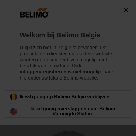
0
0
Home
Regelventielen
Toebehoren
Welkom bij Belimo België
ZSY-011
U lijkt zich niet in België te bevinden. De
producten en diensten die op deze website
worden gepresenteerd, zijn mogelijk niet
beschikbaar in uw land.
Ook
inloggen/registreren is niet mogelijk.
Vind
hieronder uw lokale Belimo-website.
Terug naar product categorie
Ik wil graag op Belimo België verblijven.
Ik wil graag overstappen naar Belimo
Verenigde Staten.