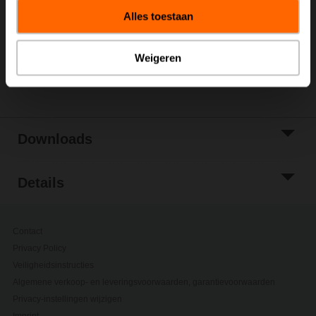
winkelwagen
Alles toestaan
Toevoegen aan
projectlijst
Weigeren
Delen
Downloads
Details
Contact
Privacy Policy
Veiligheidsinstructies
Algemene verkoop- en leveringsvoorwaarden, garantievoorwaarden
Privacy-instellingen wijzigen