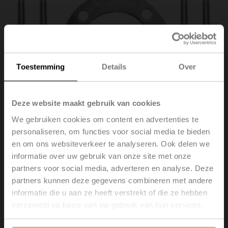
Toestemming
Details
Over
Deze website maakt gebruik van cookies
We gebruiken cookies om content en advertenties te
personaliseren, om functies voor social media te bieden
en om ons websiteverkeer te analyseren. Ook delen we
ZSY-011
informatie over uw gebruik van onze site met onze
partners voor social media, adverteren en analyse. Deze
Adapterkit met afstandsring voor SY4/5/6, vierkant
partners kunnen deze gegevens combineren met andere
35x35 mm op vlakke kop SW22
informatie die u aan ze heeft verstrekt of die ze hebben
verzameld op basis van uw gebruik van hun services.
Brutoprijs
€ 138,00
Toevoegen aan