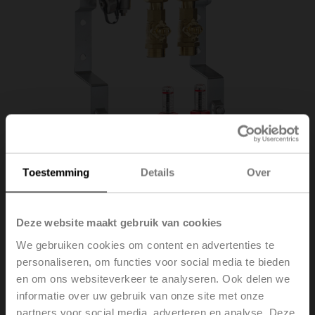
Toestemming
Details
Over
Deze website maakt gebruik van cookies
EM-ECQ-02F
We gebruiken cookies om content en advertenties te
personaliseren, om functies voor social media te bieden
Belimo Energieverdeler, Zones 2, ps 600 kPa,
en om ons websiteverkeer te analyseren. Ook delen we
Mediumtemperatuur 2...70°C [36...158°F]
informatie over uw gebruik van onze site met onze
partners voor social media, adverteren en analyse. Deze