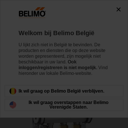
0
0
Home
Systemen
Energieverdeler
Welkom bij Belimo België
EM-ECQ-02F
U lijkt zich niet in België te bevinden. De
producten en diensten die op deze website
worden gepresenteerd, zijn mogelijk niet
beschikbaar in uw land.
Ook
Meer informatie
inloggen/registreren is niet mogelijk.
Vind
hieronder uw lokale Belimo-website.
Terug naar product categorie
Ik wil graag op Belimo België verblijven.
Ik wil graag overstappen naar Belimo
Verenigde Staten.