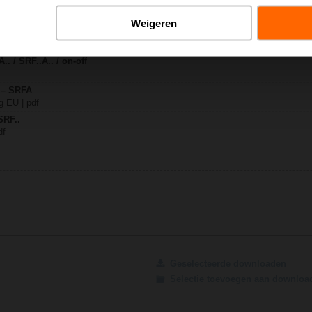
Weigeren
 | pdf
.. / SRF..A.. / on-off
y – SRFA
g EU | pdf
SRF..
df
Geselecteerde downloaden
Selectie toevoegen aan downlo