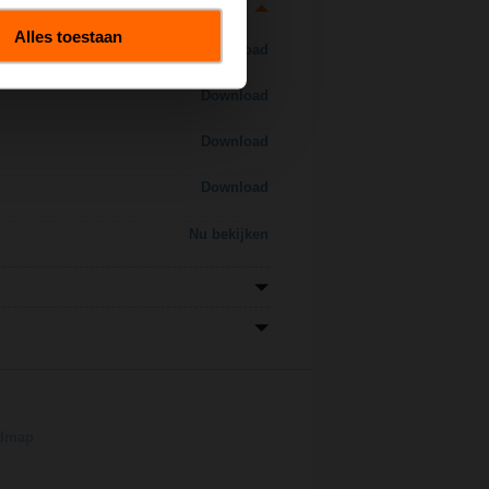
Alles toestaan
Download
Download
Download
Download
Nu bekijken
admap