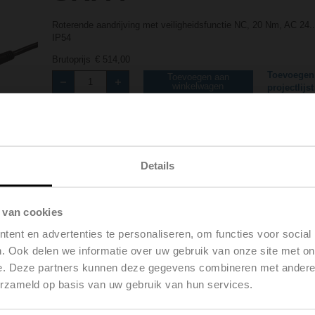
Roterende aandrijving met veiligheidsfunctie NC, 20 Nm, AC 24..
IP54
Brutoprijs
€ 514,00
Toevoegen
Toevoegen aan
winkelwagen
projectlijst
Delen
Details
 van cookies
ent en advertenties te personaliseren, om functies voor social
oads
. Ook delen we informatie over uw gebruik van onze site met on
De
e. Deze partners kunnen deze gegevens combineren met andere i
erzameld op basis van uw gebruik van hun services.