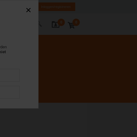
NL
FR
DE
EN
Inloggen/registreren
0
0
Contact
rden
niet