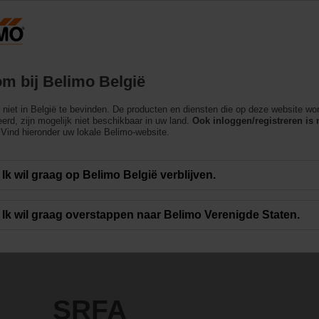
België
Producten
Ondersteuning
Over ons
m bij Belimo België
ngen
ch niet in België te bevinden. De producten en diensten die op deze website wo
erd, zijn mogelijk niet beschikbaar in uw land.
Ook inloggen/registreren is 
Vind hieronder uw lokale Belimo-website.
Ik wil graag op Belimo België verblijven.
Ik wil graag overstappen naar Belimo Verenigde Staten.
SRFA