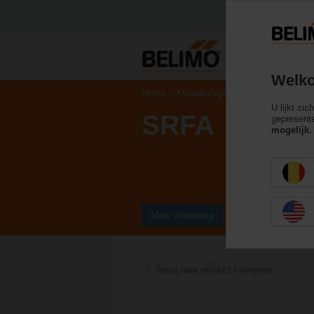
Welko
Home
Klepaandrijvingen
Klepaandrijvi
U lijkt zi
SRFA
gepresente
mogelijk.
Meer informatie
Terug naar product categorie