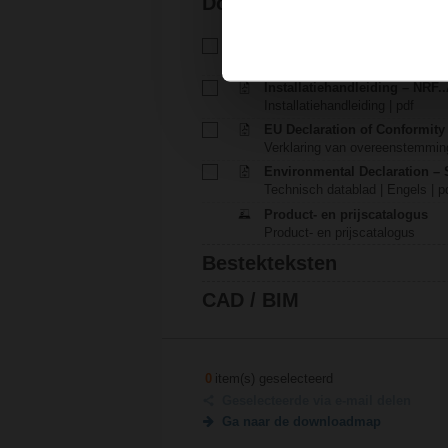
Documentatie
Technisch datablad – SRFA
Technisch datablad | Nederlands
Installatiehandleiding – NRF..A
Installatiehandleiding | pdf
EU Declaration of Conformit
Verklaring van overeenstemmin
Environmental Declaration – 
Technisch datablad | Engels | p
Product- en prijscatalogus
Product- en prijscatalogus
Bestekteksten
CAD / BIM
0
item(s) geselecteerd
Geselecteerde via e-mail delen
Ga naar de downloadmap