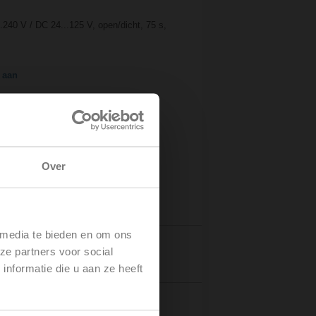
.240 V / DC 24...125 V, open/dicht, 75 s,
 aan
Over
 media te bieden en om ons
ze partners voor social
tails
nformatie die u aan ze heeft