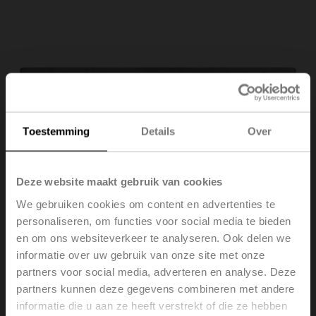
Toestemming
Details
Over
Deze website maakt gebruik van cookies
We gebruiken cookies om content en advertenties te
personaliseren, om functies voor social media te bieden
en om ons websiteverkeer te analyseren. Ook delen we
informatie over uw gebruik van onze site met onze
Z-ARS230
partners voor social media, adverteren en analyse. Deze
partners kunnen deze gegevens combineren met andere
informatie die u aan ze heeft verstrekt of die ze hebben
Verdraaibeveiliging, 230 mm, voor LM..A / NM..A / SM..A