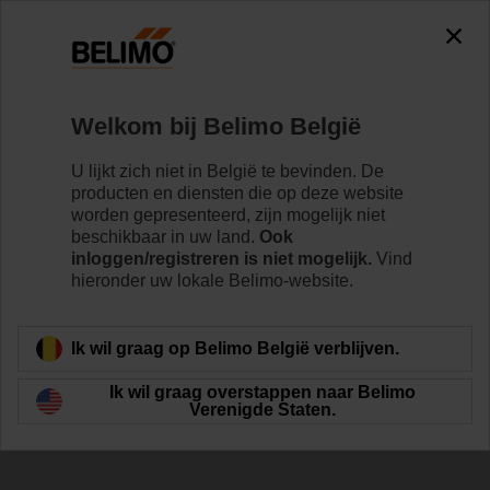
The exception is : javax.servlet.jsp.JspException: Problem
accessing the absolute URL
"https://www.belimo.com/be/nl_NL/~mgnlArea=outdated~".
java.io.IOException: Server returned HTTP response code: 500
for URL:
Welkom bij Belimo België
https://www.belimo.com/be/nl_NL/~mgnlArea=outdated~
U lijkt zich niet in België te bevinden. De
Home
Klepaandrijvingen
Toebehoren
producten en diensten die op deze website
worden gepresenteerd, zijn mogelijk niet
Z-ARS230
beschikbaar in uw land.
Ook
inloggen/registreren is niet mogelijk.
Vind
hieronder uw lokale Belimo-website.
Ik wil graag op Belimo België verblijven.
Terug naar product categorie
Ik wil graag overstappen naar Belimo
Verenigde Staten.