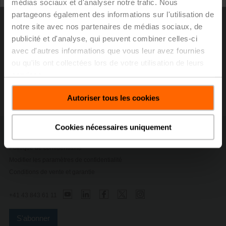
médias sociaux et d'analyser notre trafic. Nous
Board of Directors.
partageons également des informations sur l'utilisation de
notre site avec nos partenaires de médias sociaux, de
> Read the complete press release by using below link.
publicité et d'analyse, qui peuvent combiner celles-ci
avec d'autres informations que vous leur avez fournies
Communiqué de presse - 31 mars 2020,
ou qu'ils ont collectées lors de votre utilisation de leurs
BELIMO Holding AG : l'assemblée
services.
générale annuelle approuve toutes les
propositions
(pdf - 23 Ko)
Autoriser tous les cookies
Cookies nécessaires uniquement
Contactez-nous
Politique de confidentialité
Modifier les paramètres de confidentialité
Conditions de vente et garantie
+41 43 843 61 11
S'abonner