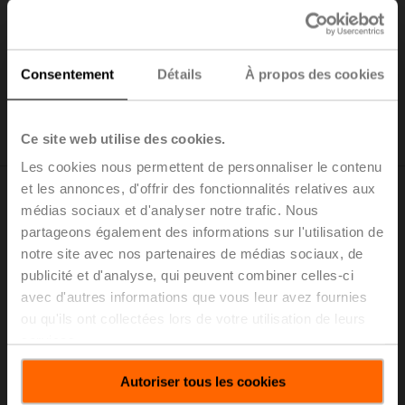
immeuble. Les appareils Belimo sont réputés pour leur
durabilité et leur garantie unique de 5 ans. Les solutions
innovantes Belimo contribuent au rendement optimal
des immeubles en assurant une surveillance et une
Consentement
Détails
À propos des cookies
transparence en temps réel.
Notre engagement envers la qualité
Ce site web utilise des cookies.
Les cookies nous permettent de personnaliser le contenu
et les annonces, d'offrir des fonctionnalités relatives aux
médias sociaux et d'analyser notre trafic. Nous
Surveillance en temps réel
partageons également des informations sur l'utilisation de
notre site avec nos partenaires de médias sociaux, de
publicité et d'analyse, qui peuvent combiner celles-ci
avec d'autres informations que vous leur avez fournies
ou qu'ils ont collectées lors de votre utilisation de leurs
services.
Autoriser tous les cookies