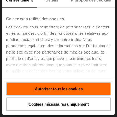
Consentement
Détails
À propos des cookies
Ce site web utilise des cookies.
Efficacité des installations
Les cookies nous permettent de personnaliser le contenu
et les annonces, d'offrir des fonctionnalités relatives aux
médias sociaux et d'analyser notre trafic. Nous
partageons également des informations sur l'utilisation de
Rendement et efficacité
notre site avec nos partenaires de médias sociaux, de
publicité et d'analyse, qui peuvent combiner celles-ci
avec d'autres informations que vous leur avez fournies
ou qu'ils ont collectées lors de votre utilisation de leurs
services.
Autoriser tous les cookies
Cookies nécessaires uniquement