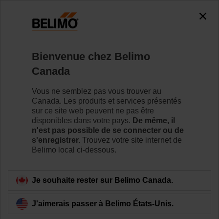
Bienvenue chez Belimo
Canada
Vous ne semblez pas vous trouver au
Accueil
Canada. Les produits et services présentés
sur ce site web peuvent ne pas être
Systèmes
disponibles dans votre pays.
De même, il
n'est pas possible de se connecter ou de
s'enregistrer.
Trouvez votre site internet de
Belimo offre une variété de solutions visant à optimiser
Belimo local ci-dessous.
l'efficacité énergétique des systèmes et à maximiser le
rendement énergétique des bâtiments. De plus, Belimo
propose des solutions assurant le confort et l'efficacité
Je souhaite rester sur Belimo Canada.
énergétique des bâtiments du marché résidentiel.
J'aimerais passer à Belimo États-Unis.