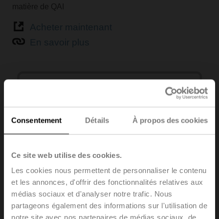
matière de QAI
Acheter maintenant
En savoir plus
Consentement
Détails
À propos des cookies
Ce site web utilise des cookies.
Les cookies nous permettent de personnaliser le contenu
et les annonces, d'offrir des fonctionnalités relatives aux
Confort de zone
médias sociaux et d'analyser notre trafic. Nous
Solutions de régulation d' ambiance
partageons également des informations sur l'utilisation de
notre site avec nos partenaires de médias sociaux, de
Performances optimales du système