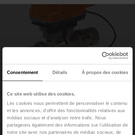
Consentement
Détails
À propos des cookies
Ce site web utilise des cookies.
22PE-5UC
Les cookies nous permettent de personnaliser le contenu
et les annonces, d'offrir des fonctionnalités relatives aux
médias sociaux et d'analyser notre trafic. Nous
Compteur d'énergie thermique Traçabilité NIST, SI et
BIPM, AC/DC 24 V, 0.5" [15], 6.6 GPM
partageons également des informations sur l'utilisation de
notre site avec nos partenaires de médias sociaux, de