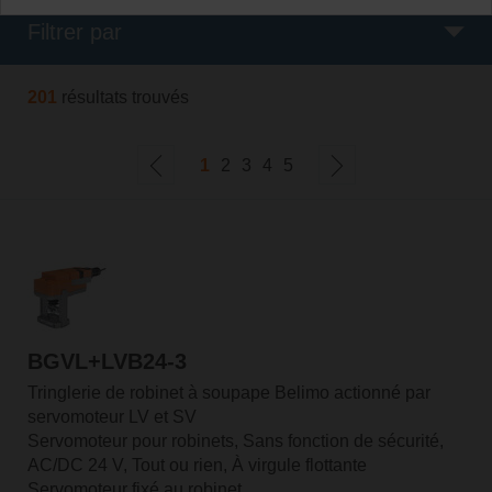
Filtrer par
201
résultats trouvés
1
2
3
4
5
BGVL+LVB24-3
Tringlerie de robinet à soupape Belimo actionné par
servomoteur LV et SV
Servomoteur pour robinets, Sans fonction de sécurité,
AC/DC 24 V, Tout ou rien, À virgule flottante
Servomoteur fixé au robinet