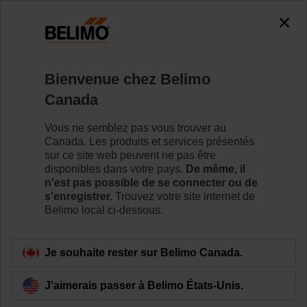
The exception is : javax.servlet.jsp.JspException: Problem
accessing the absolute URL
"https://www.belimo.com/ca/fr_CA/~mgnlArea=cookies~".
java.io.IOException: Server returned HTTP response code: 500
for URL:
Bienvenue chez Belimo
https://www.belimo.com/ca/fr_CA/~mgnlArea=cookies~
Canada
Accueil
RetroFIT+
Vous ne semblez pas vous trouver au
Canada. Les produits et services présentés
Ensemble robinet à soupape et
sur ce site web peuvent ne pas être
servomoteurs
disponibles dans votre pays.
De même, il
Conçus pour une vaste gamme d’installations de
n'est pas possible de se connecter ou de
s'enregistrer.
Trouvez votre site internet de
CVCA, les servomoteurs pour robinets à soupape et les
Belimo local ci-dessous.
tringleries de mise à niveau sont facilement adaptables,
ce qui simplifie la prise de décision, l’installation et la
mise en service.
Je souhaite rester sur Belimo Canada.
En savoir plus
J'aimerais passer à Belimo États-Unis.