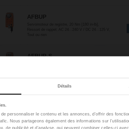
AFBUP
Servomoteur de registre, 20 Nm [180 in-lb],
Ressort de rappel, AC 24...240 V / DC 24...125 V,
Tout ou rien
AFBUP-S
Servomoteur de registre, 20 Nm [180 in-lb],
Ressort de rappel, AC 24...240 V / DC 24...125 V,
Tout ou rien, 2x SPDT
Détails
AFX24
Configurable
ies.
Servomoteur de registre, 20 Nm [180 in-lb],
Ressort de rappel, AC/DC 24 V, Tout ou rien
e personnaliser le contenu et les annonces, d'offrir des fonctio
rafic. Nous partageons également des informations sur l'utilisati
, de publicité et d'analyse, qui peuvent combiner celles-ci avec