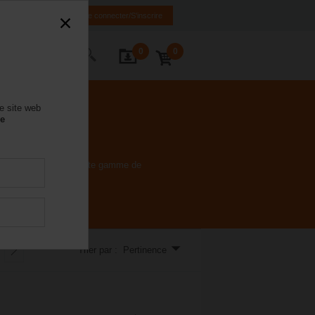
FR
EN
Se connecter/S'inscrire
0
0
ctez-nous
e site web
se
re offerts dans une vaste gamme de
Trier par : Pertinence