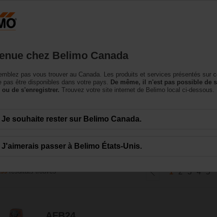
Canada
Produits
Soutien
Notre société
Conta
enue chez Belimo Canada
mblez pas vous trouver au Canada. Les produits et services présentés sur c
 à sûreté intégrée
 pas être disponibles dans votre pays.
De même, il n'est pas possible de 
 ou de s'enregistrer.
Trouvez votre site internet de Belimo local ci-dessous.
Belimo sont des servomoteurs à couplage direct et course rotative ou linéai
Je souhaite rester sur Belimo Canada.
nt optimal des installations de CVCA.
J'aimerais passer à Belimo États-Unis.
139
résultats trouvés
1
2
3
4
5
AFB24