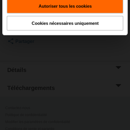
Prix courant
C$162.00
Autoriser tous les cookies
Ajouter au
panier
Cookies nécessaires uniquement
Ajouter à la liste
de projet
Partager
Détails
Téléchargements
Contactez-nous
Politique de confidentialité
Modifier les paramètres de confidentialité
Conditions de vente et garantie