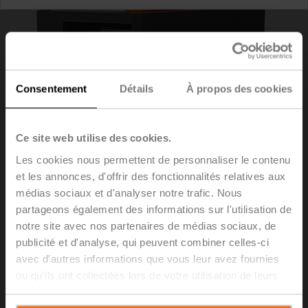
Consentement
Détails
À propos des cookies
Ce site web utilise des cookies.
Les cookies nous permettent de personnaliser le contenu
et les annonces, d'offrir des fonctionnalités relatives aux
médias sociaux et d'analyser notre trafic. Nous
partageons également des informations sur l'utilisation de
ZONE215S-35
notre site avec nos partenaires de médias sociaux, de
publicité et d'analyse, qui peuvent combiner celles-ci
avec d'autres informations que vous leur avez fournies
Robinet de réglage par zone (ZV), DN 1/2" [15], 2 voies,
ou qu'ils ont collectées lors de votre utilisation de leurs
Cv 3.5
services.