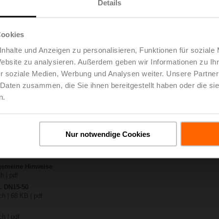
Details
X..-S2
ch | 1728 KB | pdf
Cookies
230A-TPC
nhalte und Anzeigen zu personalisieren, Funktionen für soziale
ch | 1879 KB | pdf
Website zu analysieren. Außerdem geben wir Informationen zu I
..-S(P)2
 pdf
r soziale Medien, Werbung und Analysen weiter. Unsere Partner
 / NV..A.. / SV..A..
 Daten zusammen, die Sie ihnen bereitgestellt haben oder die s
n.
H4..B / H5..B / H6..N / H6..R / H6..S / H6..SP / H6..X..-S2 / H7..N / H7..R /
B | pdf
y – SV230A-TPC
Nur notwendige Cookies
B | pdf
eg- / 3-Weg-Hubventile
h | 3018 KB | pdf
lgemeine Hinweise
h | pdf
.. DN15-50
h | 68 KB | pdf
h | pdf