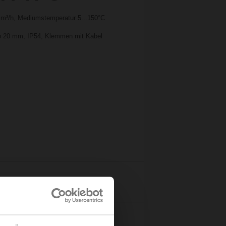
 m³/h, Mediumstemperatur 5...150°C
Hub 20 mm, IP54, Klemmen mit Kabel
Details