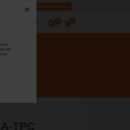
E
IT
FR
EN
Anmelden/Registrieren
0
0
Kontakt
erten
so ist
site.
0A-TPC