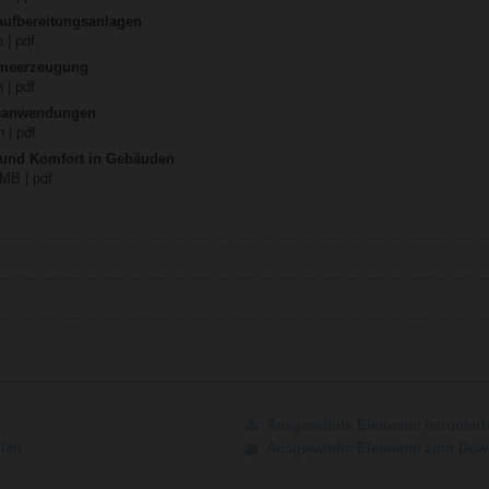
aufbereitungsanlagen
 | pdf
rmeerzeugung
 | pdf
teanwendungen
 | pdf
z und Komfort in Gebäuden
 MB | pdf
Ausgewählte Elemente herunterl
ilen
Ausgewählte Elemente zum Down