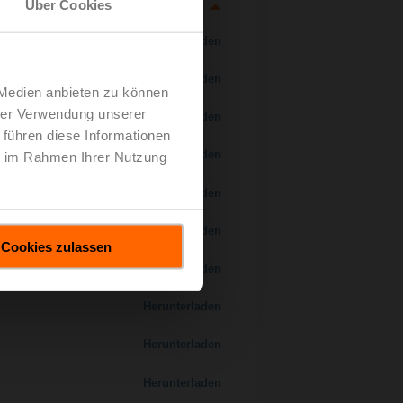
Über Cookies
Herunterladen
Herunterladen
 Medien anbieten zu können
hrer Verwendung unserer
Herunterladen
 führen diese Informationen
Herunterladen
ie im Rahmen Ihrer Nutzung
 H7..S / H7..X..S..
Herunterladen
Herunterladen
Cookies zulassen
Herunterladen
Herunterladen
Herunterladen
Herunterladen