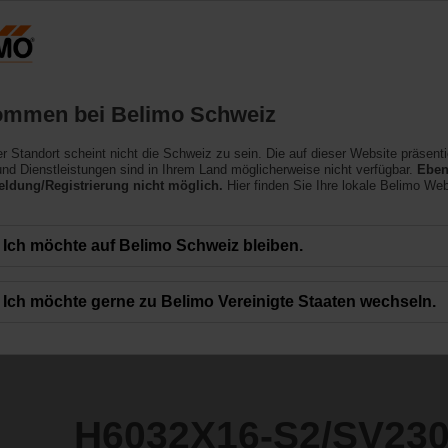
Schweiz
D
Produkte
Support
Über uns
ommen bei Belimo Schweiz
ler Standort scheint nicht die Schweiz zu sein. Die auf dieser Website präsenti
2/SV230A-TPC
nd Dienstleistungen sind in Ihrem Land möglicherweise nicht verfügbar.
Eben
ldung/Registrierung nicht möglich.
Hier finden Sie Ihre lokale Belimo Web
Ich möchte auf Belimo Schweiz bleiben.
Ich möchte gerne zu Belimo Vereinigte Staaten wechseln.
H6032X16-S2/SV23