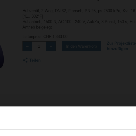
Hubventil, 2-Weg, DN 32, Flansch, PN 25, ps 2500 kPa, Kvs 16
[41...302°F]
Hubantrieb, 1500 N, AC 100...240 V, Auf/Zu, 3-Punkt, 150 s, 
Antrieb beigelegt
Listenpreis
CHF 1’883.00
Zur Projektliste
In den Warenkorb
hinzufügen
Teilen
Zubehör