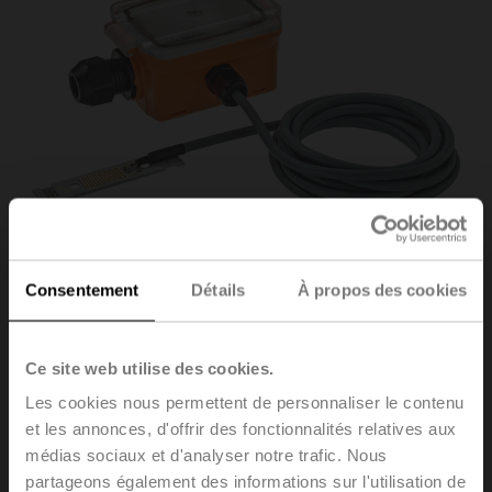
Consentement
Détails
À propos des cookies
22HH-100X
Ce site web utilise des cookies.
Les cookies nous permettent de personnaliser le contenu
et les annonces, d'offrir des fonctionnalités relatives aux
Commutateur de condensation, Capteur externe, LED, 2
m
médias sociaux et d'analyser notre trafic. Nous
partageons également des informations sur l'utilisation de