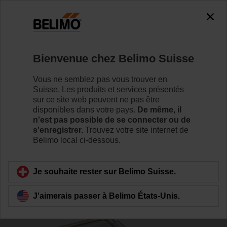
0
0
Accueil
Capteurs/Compteurs
Capteurs en gaine (air)
Bienvenue chez Belimo Suisse
22HH-100X
Vous ne semblez pas vous trouver en
Suisse. Les produits et services présentés
sur ce site web peuvent ne pas être
disponibles dans votre pays.
De même, il
Pour en savoir plus
n'est pas possible de se connecter ou de
s'enregistrer.
Trouvez votre site internet de
Belimo local ci-dessous.
Retour a la catégorie de produits
Je souhaite rester sur Belimo Suisse.
J'aimerais passer à Belimo États-Unis.