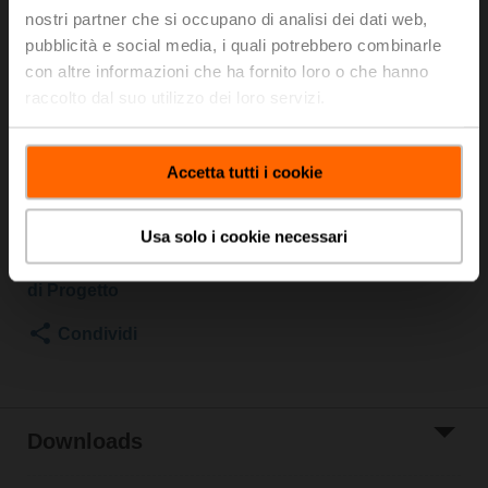
Attuatore per valvole a globo, funzione di sicurezza
nostri partner che si occupano di analisi dei dati web,
NC/NO, 2000 N, AC 100...240 V, 3-punti, 150 s,
pubblicità e social media, i quali potrebbero combinarle
Corsa 32 mm, IP54
con altre informazioni che ha fornito loro o che hanno
raccolto dal suo utilizzo dei loro servizi.
Per il comando a 3 punti, osservare le note della
scheda tecnica.
Accetta tutti i cookie
Prezzo di listino
CHF 1’712.00
Aggiungi al
carrello
Usa solo i cookie necessari
Aggiungi a Lista
di Progetto
Condividi
Downloads