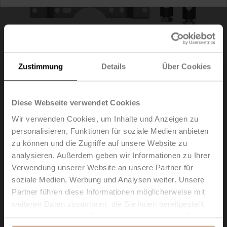
Zustimmung
Details
Über Cookies
Diese Webseite verwendet Cookies
Wir verwenden Cookies, um Inhalte und Anzeigen zu
personalisieren, Funktionen für soziale Medien anbieten
zu können und die Zugriffe auf unsere Website zu
ZG-SMA
analysieren. Außerdem geben wir Informationen zu Ihrer
Verwendung unserer Website an unsere Partner für
Montageset für Gestängebetätigung für Flachmontage
soziale Medien, Werbung und Analysen weiter. Unsere
Partner führen diese Informationen möglicherweise mit
Listenpreis
EUR 77,60
weiteren Daten zusammen, die Sie ihnen bereitgestellt
In den
haben oder die sie im Rahmen Ihrer Nutzung der Dienste
Warenkorb